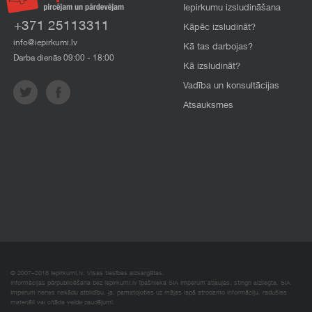
Iepirkumu izsludināšana
+371 25113311
Kāpēc izsludināt?
info@iepirkumi.lv
Kā tas darbojas?
Darba dienās 09:00 - 18:00
Kā izsludināt?
Vadība un konsultācijas
Atsauksmes
© 2007–2018 Iepirkumi.lv. Visas tiesības aizsargātas.
Informācijas pārpublicēšana bez iepirkumi.lv īpašnieka SIA Imperum atļaujas, stingri aizliegta. SIA
Imperum nenes nekādu atbildību, ja, pamatojoties uz mājas lapā atrodamo informāciju, radušies
materiāli vai citāda veida zaudējumi.