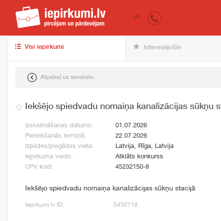
iepirkumi.lv
pir
LV
Visi iepirkumi
Interesējošie
Atpakaļ uz sarakstu
Iekšējo spiedvadu nomaiņa kanalizācijas sūkņu s
Izsludināšanas datums:
01.07.2026
Pieteikšanās termiņš:
22.07.2026
Izpildes/piegādes vieta:
Latvija, Rīga, Latvija
Iepirkuma veids:
Atklāts konkurss
CPV kodi:
45232150-8
Iekšējo spiedvadu nomaiņa kanalizācijas sūkņu stacijā
Iepirkumi.lv ID:
5450718