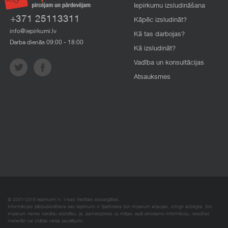
Iepirkumu izsludināšana
+371 25113311
Kāpēc izsludināt?
info@iepirkumi.lv
Kā tas darbojas?
Darba dienās 09:00 - 18:00
Kā izsludināt?
Vadība un konsultācijas
Atsauksmes
© 2007–2018 Iepirkumi.lv. Visas tiesības aizsargātas.
Informācijas pārpublicēšana bez iepirkumi.lv īpašnieka SIA Imperum atļaujas, stingri aizliegta. SIA
Imperum nenes nekādu atbildību, ja, pamatojoties uz mājas lapā atrodamo informāciju, radušies
materiāli vai citāda veida zaudējumi.