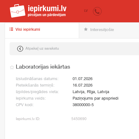
iepirkumi.lv
pir
LV
Visi iepirkumi
Interesējošie
Atpakaļ uz sarakstu
Laboratorijas iekārtas
Izsludināšanas datums:
01.07.2026
Pieteikšanās termiņš:
16.07.2026
Izpildes/piegādes vieta:
Latvija, Rīga, Latvija
Iepirkuma veids:
Paziņojums par apspriedi
CPV kodi:
38000000-5
Iepirkumi.lv ID:
5450690