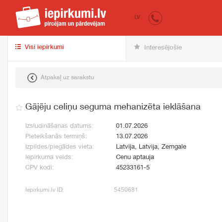
iepirkumi.lv
pir
LV
Visi iepirkumi
Interesējošie
Atpakaļ uz sarakstu
Gājēju celiņu seguma mehanizēta ieklāšana
Izsludināšanas datums:
01.07.2026
Pieteikšanās termiņš:
13.07.2026
Izpildes/piegādes vieta:
Latvija, Latvija, Zemgale
Iepirkuma veids:
Cenu aptauja
CPV kodi:
45233161-5
Iepirkumi.lv ID:
5450681