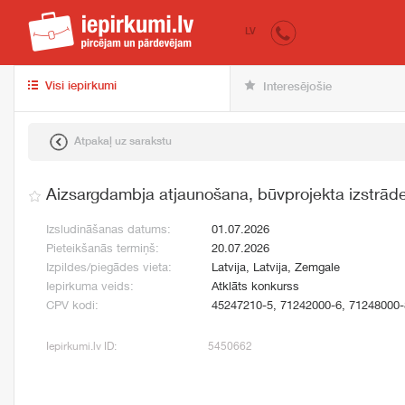
iepirkumi.lv
pir
LV
Visi iepirkumi
Interesējošie
Atpakaļ uz sarakstu
Aizsargdambja atjaunošana, būvprojekta izstrād
Izsludināšanas datums:
01.07.2026
Pieteikšanās termiņš:
20.07.2026
Izpildes/piegādes vieta:
Latvija, Latvija, Zemgale
Iepirkuma veids:
Atklāts konkurss
CPV kodi:
45247210-5, 71242000-6, 71248000-
Iepirkumi.lv ID:
5450662