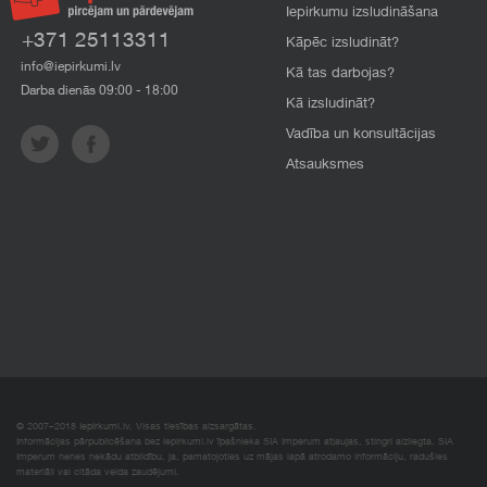
Iepirkumu izsludināšana
+371 25113311
Kāpēc izsludināt?
info@iepirkumi.lv
Kā tas darbojas?
Darba dienās 09:00 - 18:00
Kā izsludināt?
Vadība un konsultācijas
Atsauksmes
© 2007–2018 Iepirkumi.lv. Visas tiesības aizsargātas.
Informācijas pārpublicēšana bez iepirkumi.lv īpašnieka SIA Imperum atļaujas, stingri aizliegta. SIA
Imperum nenes nekādu atbildību, ja, pamatojoties uz mājas lapā atrodamo informāciju, radušies
materiāli vai citāda veida zaudējumi.