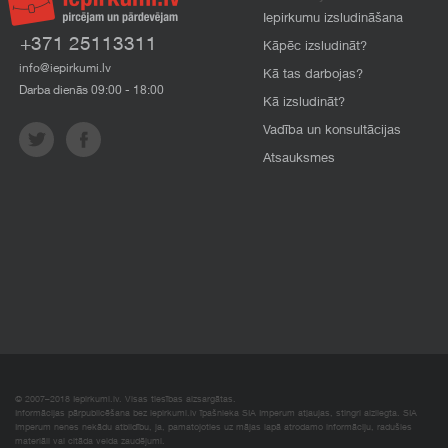
Iepirkumu izsludināšana
+371 25113311
Kāpēc izsludināt?
info@iepirkumi.lv
Kā tas darbojas?
Darba dienās 09:00 - 18:00
Kā izsludināt?
Vadība un konsultācijas
Atsauksmes
© 2007–2018 Iepirkumi.lv. Visas tiesības aizsargātas.
Informācijas pārpublicēšana bez iepirkumi.lv īpašnieka SIA Imperum atļaujas, stingri aizliegta. SIA
Imperum nenes nekādu atbildību, ja, pamatojoties uz mājas lapā atrodamo informāciju, radušies
materiāli vai citāda veida zaudējumi.