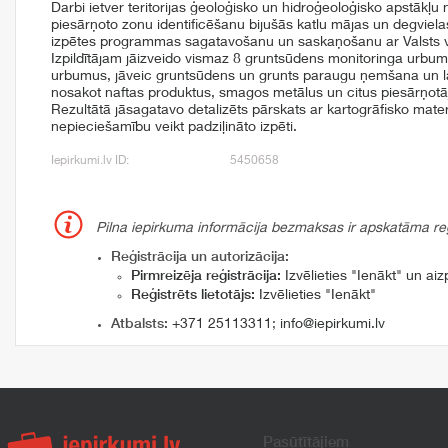
Darbi ietver teritorijas ģeoloģisko un hidroģeoloģisko apstākļu
piesārņoto zonu identificēšanu bijušās katlu mājas un degvielas 
izpētes programmas sagatavošanu un saskaņošanu ar Valsts v
Izpildītājam jāizveido vismaz 8 gruntsūdens monitoringa urbum
urbumus, jāveic gruntsūdens un grunts paraugu ņemšana un la
nosakot naftas produktus, smagos metālus un citus piesārņotā
Rezultātā jāsagatavo detalizēts pārskats ar kartogrāfisko mate
nepieciešamību veikt padziļināto izpēti.
Iepirkumi.lv ID:
5450658
Pilna iepirkuma informācija bezmaksas ir apskatāma reģi
Reģistrācija un autorizācija:
Pirmreizēja reģistrācija:
Izvēlieties "Ienākt" un aizp
Reģistrēts lietotājs:
Izvēlieties "Ienākt"
Atbalsts:
+371 25113311
;
info@iepirkumi.lv
Pasūtītājiem