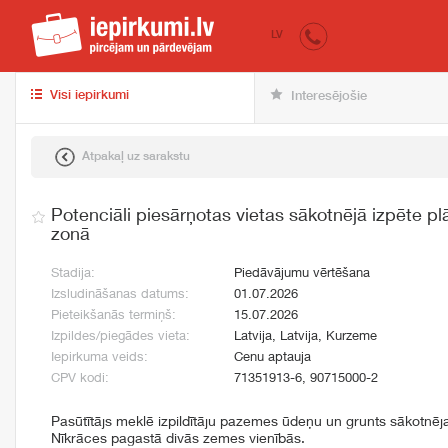
iepirkumi.lv
pir
LV
Visi iepirkumi
Interesējošie
Atpakaļ uz sarakstu
Potenciāli piesārņotas vietas sākotnējā izpēte p
zonā
Stadija:
Piedāvājumu vērtēšana
Izsludināšanas datums:
01.07.2026
Pieteikšanās termiņš:
15.07.2026
Izpildes/piegādes vieta:
Latvija, Latvija, Kurzeme
Iepirkuma veids:
Cenu aptauja
CPV kodi:
71351913-6, 90715000-2
Pasūtītājs meklē izpildītāju pazemes ūdeņu un grunts sākotnēja
Nīkrāces pagastā divās zemes vienībās.