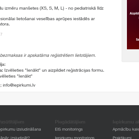
u izmēru manšetes (XS, S, M, L) - no pediatriskā līdz
sionālai lietošanai veselības aprūpes iestādēs ar
tora.
57
 bezmaksas ir apskatāma reģistrētiem lietotājiem.
ja:
a:
Izvēlieties "Ienākt" un aizpildiet reģistrācijas formu.
vēlieties "Ienākt"
1
;
info@iepirkumi.lv
asūtītājiem
Piegādātājiem
Iepirkumu a
epirkumu izsludināšana
EIS monitorings
Apmācību kal
āpēc izsludināt?
Iepirkumu monitorings
Praktikumi