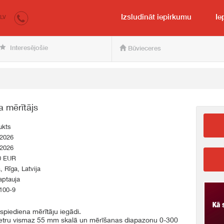
irkumi.lv
pircējam un pārdevējam
Izsludināt iepirkumu
Ie
LV
Interesējošie
Būvieceres
 mērītājs
ukts
.2026
.2026
0 EUR
a, Rīga, Latvija
aptauja
100-9
piediena mērītāju iegādi.
etru vismaz 55 mm skalā un mērīšanas diapazonu 0-300