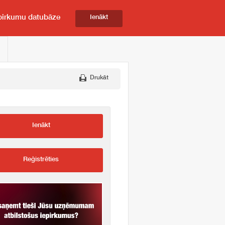
pirkumu datubāze
Ienākt
Drukāt
Ienākt
Reģistrēties