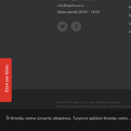
info@iepirkumi.lv
K
Darba dienās 09:00 - 18:00
K
V
A
Ziņot par kļūdu
© 2007–2018 Iepirkumi.lv. Visas tiesības aizsargātas.
Informācijas pārpublicēšana bez iepirkumi.lv īpašnieka SIA Impe
Imperum nenes nekādu atbildību, ja, pamatojoties uz mājas l
materiāli vai citāda veida zaudējumi.
Šī tīmekļa vietne izmanto sīkdatnes. Turpinot aplūkot tīmekļa vietni,