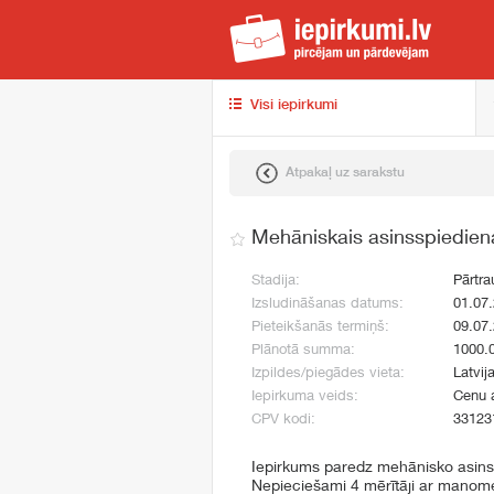
iep
Visi iepirkumi
Atpakaļ uz sarakstu
Mehāniskais asinsspiediena
Stadija:
Pārtra
Izsludināšanas datums:
01.07
Pieteikšanās termiņš:
09.07
Plānotā summa:
1000.
Izpildes/piegādes vieta:
Latvij
Iepirkuma veids:
Cenu 
CPV kodi:
33123
Iepirkums paredz mehānisko asinss
Nepieciešami 4 mērītāji ar manom