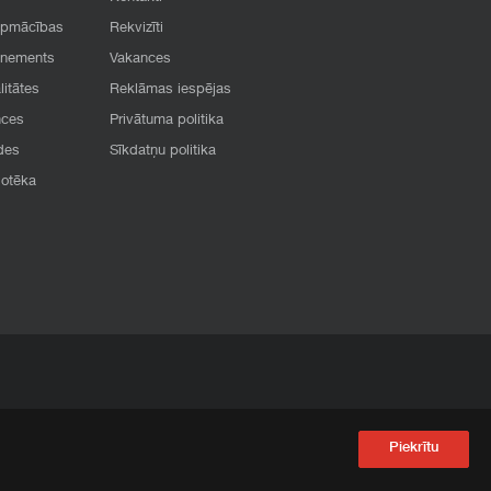
apmācības
Rekvizīti
onements
Vakances
litātes
Reklāmas iespējas
nces
Privātuma politika
des
Sīkdatņu politika
iotēka
Piekrītu