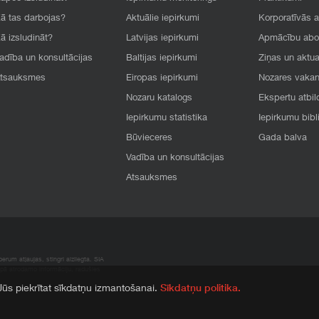
ā tas darbojas?
Aktuālie iepirkumi
Korporatīvās 
ā izsludināt?
Latvijas iepirkumi
Apmācību ab
adība un konsultācijas
Baltijas iepirkumi
Ziņas un aktua
tsauksmes
Eiropas iepirkumi
Nozares vaka
Nozaru katalogs
Ekspertu atbil
Iepirkumu statistika
Iepirkumu bibl
Būvieceres
Gada balva
Vadība un konsultācijas
Atsauksmes
rum atļaujas, stingri aizliegta. SIA
apā atrodamo informāciju, radušies
 Jūs piekrītat sīkdatņu izmantošanai.
Sīkdatņu politika.