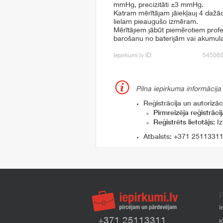
mmHg, precizitāti ±3 mmHg.
Katram mērītājam jāiekļauj 4 dažād
lielam pieaugušo izmēram.
Mērītājiem jābūt piemērotiem profe
barošanu no baterijām vai akumula
Iepirkumi.lv ID:
54506
Pilna iepirkuma informācija
Reģistrācija un autorizāci
Pirmreizēja reģistrācij
Reģistrēts lietotājs:
Iz
Atbalsts:
+371 2511331
P
I
+371 25113311
K