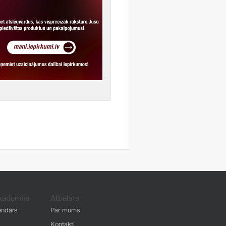
kadēmija
Atbalsts
endārs
Par mums
Kontakti