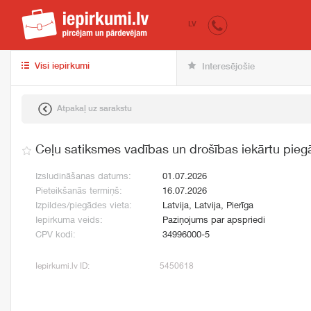
iepirkumi.lv
pir
LV
Visi iepirkumi
Interesējošie
Atpakaļ uz sarakstu
Ceļu satiksmes vadības un drošības iekārtu pie
Izsludināšanas datums:
01.07.2026
Pieteikšanās termiņš:
16.07.2026
Izpildes/piegādes vieta:
Latvija, Latvija, Pierīga
Iepirkuma veids:
Paziņojums par apspriedi
CPV kodi:
34996000-5
Iepirkumi.lv ID:
5450618