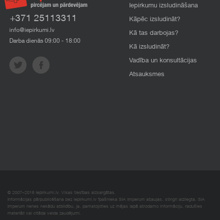
Iepirkumu izsludināšana
+371 25113311
Kāpēc izsludināt?
info@iepirkumi.lv
Kā tas darbojas?
Darba dienās 09:00 - 18:00
Kā izsludināt?
Vadība un konsultācijas
Atsauksmes
© 2007–2018 Iepirkumi.lv. Visas tiesības aizsargātas.
Informācijas pārpublicēšana bez iepirkumi.lv īpašnieka SIA Imperum atļaujas, stingri aizliegta. SIA
Imperum nenes nekādu atbildību, ja, pamatojoties uz mājas lapā atrodamo informāciju, radušies
materiāli vai citāda veida zaudējumi.