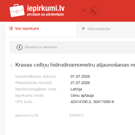
iepirkumi.lv
pir
LV
Visi iepirkumi
Interesējošie
Atpakaļ uz sarakstu
Kravas celtņu hidrodinamometru atjaunošanas r
Izsludināšanas datums:
01.07.2026
Pieteikšanās termiņš:
21.07.2026
Izpildes/piegādes vieta:
Latvija
Iepirkuma veids:
Cenu aptauja
CPV kodi:
42414100-2, 50411000-9
Iepirkumi.lv ID:
5450617