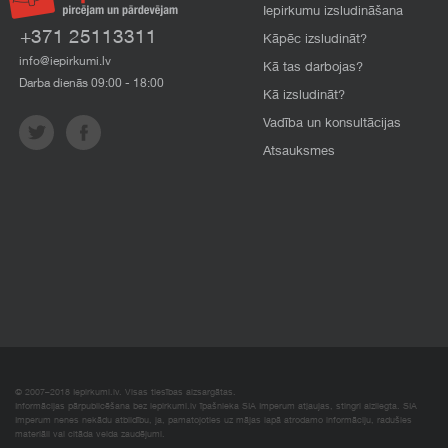
Iepirkumu izsludināšana
+371 25113311
Kāpēc izsludināt?
info@iepirkumi.lv
Kā tas darbojas?
Darba dienās 09:00 - 18:00
Kā izsludināt?
Vadība un konsultācijas
Atsauksmes
© 2007–2018 Iepirkumi.lv. Visas tiesības aizsargātas.
Informācijas pārpublicēšana bez iepirkumi.lv īpašnieka SIA Imperum atļaujas, stingri aizliegta. SIA
Imperum nenes nekādu atbildību, ja, pamatojoties uz mājas lapā atrodamo informāciju, radušies
materiāli vai citāda veida zaudējumi.