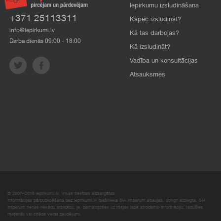
Iepirkumu izsludināšana
+371 25113311
Kāpēc izsludināt?
info@iepirkumi.lv
Kā tas darbojas?
Darba dienās 09:00 - 18:00
Kā izsludināt?
Vadība un konsultācijas
Atsauksmes
© 2007–2018 Iepirkumi.lv. Visas tiesības aizsargātas.
Informācijas pārpublicēšana bez iepirkumi.lv īpašnieka SIA Imperum atļaujas, stingri aizliegta. SIA
Imperum nenes nekādu atbildību, ja, pamatojoties uz mājas lapā atrodamo informāciju, radušies
materiāli vai citāda veida zaudējumi.