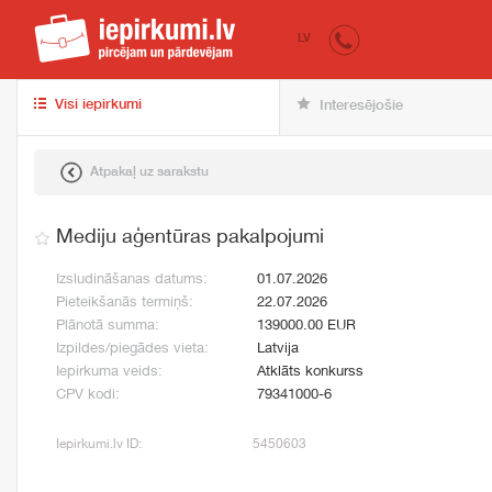
iepirkumi.lv
pir
LV
Visi iepirkumi
Interesējošie
Atpakaļ uz sarakstu
Mediju aģentūras pakalpojumi
Izsludināšanas datums:
01.07.2026
Pieteikšanās termiņš:
22.07.2026
Plānotā summa:
139000.00 EUR
Izpildes/piegādes vieta:
Latvija
Iepirkuma veids:
Atklāts konkurss
CPV kodi:
79341000-6
Iepirkumi.lv ID:
5450603