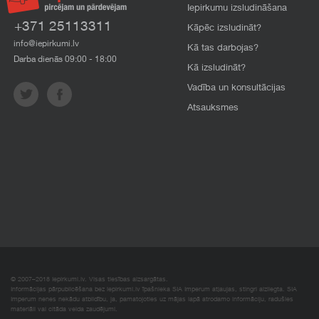
Iepirkumu izsludināšana
+371 25113311
Kāpēc izsludināt?
info@iepirkumi.lv
Kā tas darbojas?
Darba dienās 09:00 - 18:00
Kā izsludināt?
Vadība un konsultācijas
Atsauksmes
© 2007–2018 Iepirkumi.lv. Visas tiesības aizsargātas.
Informācijas pārpublicēšana bez iepirkumi.lv īpašnieka SIA Imperum atļaujas, stingri aizliegta. SIA
Imperum nenes nekādu atbildību, ja, pamatojoties uz mājas lapā atrodamo informāciju, radušies
materiāli vai citāda veida zaudējumi.