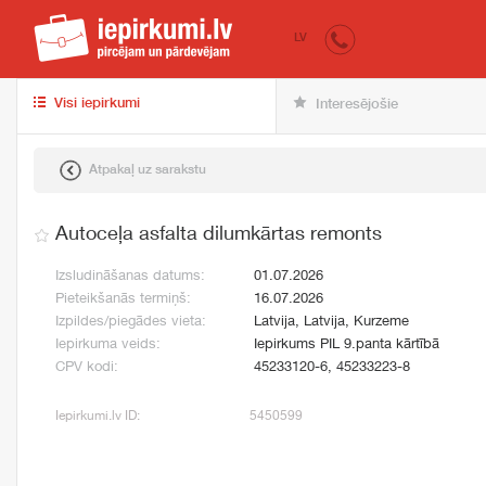
iepirkumi.lv
pir
LV
Visi iepirkumi
Interesējošie
Atpakaļ uz sarakstu
Autoceļa asfalta dilumkārtas remonts
Izsludināšanas datums:
01.07.2026
Pieteikšanās termiņš:
16.07.2026
Izpildes/piegādes vieta:
Latvija, Latvija, Kurzeme
Iepirkuma veids:
Iepirkums PIL 9.panta kārtībā
CPV kodi:
45233120-6, 45233223-8
Iepirkumi.lv ID:
5450599