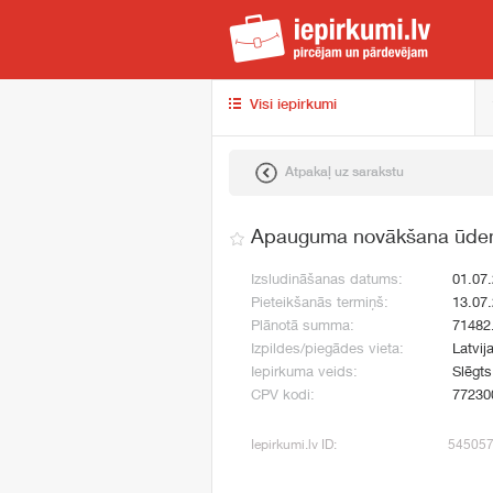
iep
Visi iepirkumi
Atpakaļ uz sarakstu
Apauguma novākšana ūden
Izsludināšanas datums:
01.07
Pieteikšanās termiņš:
13.07
Plānotā summa:
71482
Izpildes/piegādes vieta:
Latvij
Iepirkuma veids:
Slēgt
CPV kodi:
77230
Iepirkumi.lv ID:
54505