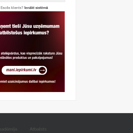
Esošs klients?
Ienākt sistēmā
kadēmija
Atbalsts