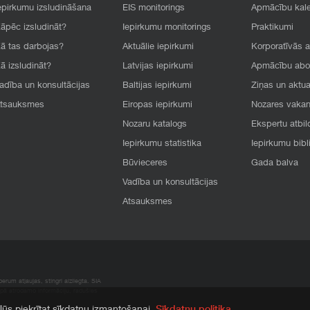
epirkumu izsludināšana
EIS monitorings
Apmācību kal
āpēc izsludināt?
Iepirkumu monitorings
Praktikumi
ā tas darbojas?
Aktuālie iepirkumi
Korporatīvās 
ā izsludināt?
Latvijas iepirkumi
Apmācību ab
adība un konsultācijas
Baltijas iepirkumi
Ziņas un aktua
tsauksmes
Eiropas iepirkumi
Nozares vaka
Nozaru katalogs
Ekspertu atbil
Iepirkumu statistika
Iepirkumu bibl
Būvieceres
Gada balva
Vadība un konsultācijas
Atsauksmes
rum atļaujas, stingri aizliegta. SIA
apā atrodamo informāciju, radušies