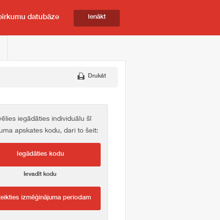
pirkumu datubāze
Ienākt
Drukāt
vēlies iegādāties individuālu šī
kuma apskates kodu, dari to šeit:
Iegādāties kodu
Ievadīt kodu
teikties izmēģinājuma periodam