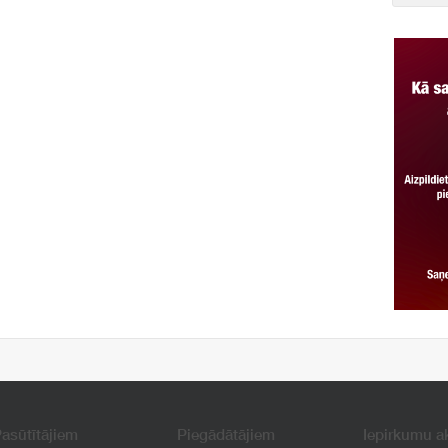
asūtītājiem
Piegādātājiem
Iepirkumu a