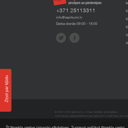
I
+371 25113311
K
info@iepirkumi.lv
K
Darba dienās 09:00 - 18:00
K
V
A
Ziņot par kļūdu
© 2007–2018 Iepirkumi.lv. Visas tiesības aizsargātas.
Informācijas pārpublicēšana bez iepirkumi.lv īpašnieka SIA Impe
Imperum nenes nekādu atbildību, ja, pamatojoties uz mājas l
materiāli vai citāda veida zaudējumi.