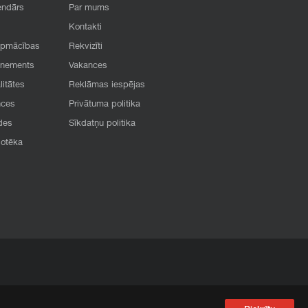
endārs
Par mums
Kontakti
apmācības
Rekvizīti
onements
Vakances
litātes
Reklāmas iespējas
nces
Privātuma politika
des
Sīkdatņu politika
iotēka