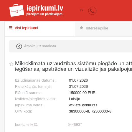
iepirkumi.lv
pir
LV
Visi iepirkumi
Interesējošie
Atpakaļ uz sarakstu
Mikroklimata uzraudzības sistēmu piegāde un att
iegūšanas, apstrādes un vizualizācijas pakalpo
Izsludināšanas datums:
01.07.2026
Pieteikšanās termiņš:
31.07.2026
Plānotā summa:
150000.00 EUR
Izpildes/piegādes vieta:
Latvija
Iepirkuma veids:
Atklāts konkurss
CPV kodi:
38300000-8, 72300000-8
Iepirkumi.lv ID:
5448937