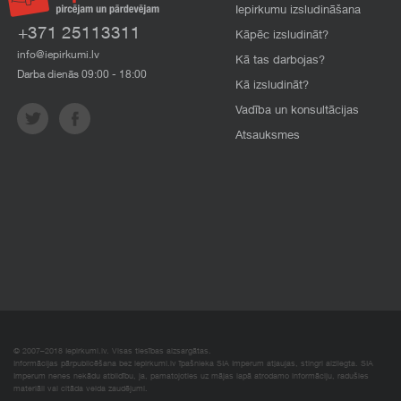
Iepirkumu izsludināšana
+371 25113311
Kāpēc izsludināt?
info@iepirkumi.lv
Kā tas darbojas?
Darba dienās 09:00 - 18:00
Kā izsludināt?
Vadība un konsultācijas
Atsauksmes
© 2007–2018 Iepirkumi.lv. Visas tiesības aizsargātas.
Informācijas pārpublicēšana bez iepirkumi.lv īpašnieka SIA Imperum atļaujas, stingri aizliegta. SIA
Imperum nenes nekādu atbildību, ja, pamatojoties uz mājas lapā atrodamo informāciju, radušies
materiāli vai citāda veida zaudējumi.