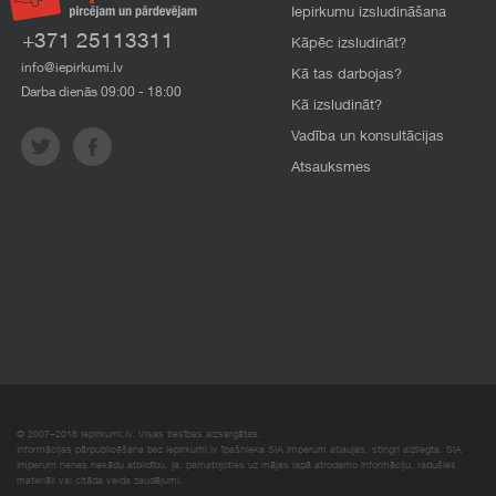
Iepirkumu izsludināšana
+371 25113311
Kāpēc izsludināt?
info@iepirkumi.lv
Kā tas darbojas?
Darba dienās 09:00 - 18:00
Kā izsludināt?
Vadība un konsultācijas
Atsauksmes
© 2007–2018 Iepirkumi.lv. Visas tiesības aizsargātas.
Informācijas pārpublicēšana bez iepirkumi.lv īpašnieka SIA Imperum atļaujas, stingri aizliegta. SIA
Imperum nenes nekādu atbildību, ja, pamatojoties uz mājas lapā atrodamo informāciju, radušies
materiāli vai citāda veida zaudējumi.