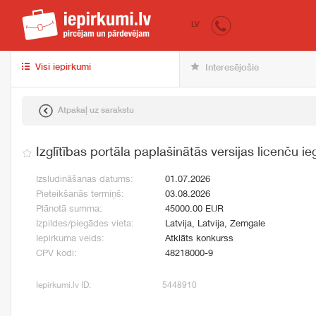
iepirkumi.lv
pir
LV
Visi iepirkumi
Interesējošie
Atpakaļ uz sarakstu
Izglītības portāla paplašinātās versijas licenču i
Izsludināšanas datums:
01.07.2026
Pieteikšanās termiņš:
03.08.2026
Plānotā summa:
45000.00 EUR
Izpildes/piegādes vieta:
Latvija, Latvija, Zemgale
Iepirkuma veids:
Atklāts konkurss
CPV kodi:
48218000-9
Iepirkumi.lv ID:
5448910