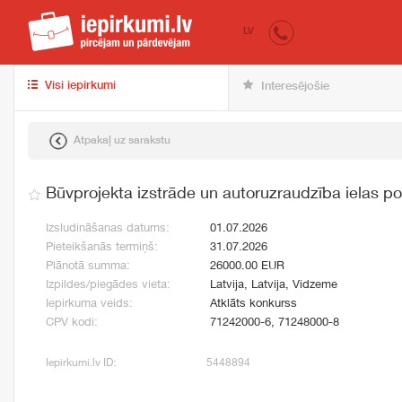
iepirkumi.lv
pir
LV
Visi iepirkumi
Interesējošie
Atpakaļ uz sarakstu
Būvprojekta izstrāde un autoruzraudzība ielas 
Izsludināšanas datums:
01.07.2026
Pieteikšanās termiņš:
31.07.2026
Plānotā summa:
26000.00 EUR
Izpildes/piegādes vieta:
Latvija, Latvija, Vidzeme
Iepirkuma veids:
Atklāts konkurss
CPV kodi:
71242000-6, 71248000-8
Iepirkumi.lv ID:
5448894