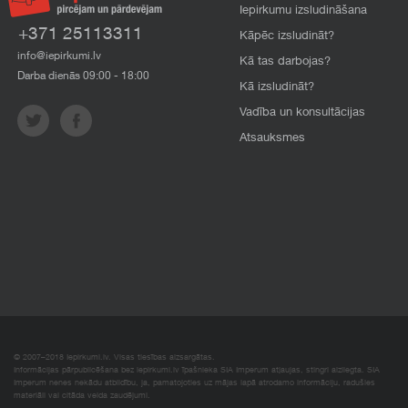
Iepirkumu izsludināšana
+371 25113311
Kāpēc izsludināt?
info@iepirkumi.lv
Kā tas darbojas?
Darba dienās 09:00 - 18:00
Kā izsludināt?
Vadība un konsultācijas
Atsauksmes
© 2007–2018 Iepirkumi.lv. Visas tiesības aizsargātas.
Informācijas pārpublicēšana bez iepirkumi.lv īpašnieka SIA Imperum atļaujas, stingri aizliegta. SIA
Imperum nenes nekādu atbildību, ja, pamatojoties uz mājas lapā atrodamo informāciju, radušies
materiāli vai citāda veida zaudējumi.