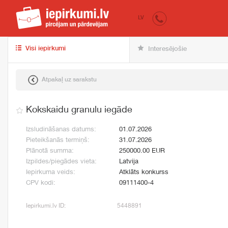
iepirkumi.lv
pir
LV
Visi iepirkumi
Interesējošie
Atpakaļ uz sarakstu
Kokskaidu granulu iegāde
Izsludināšanas datums:
01.07.2026
Pieteikšanās termiņš:
31.07.2026
Plānotā summa:
250000.00 EUR
Izpildes/piegādes vieta:
Latvija
Iepirkuma veids:
Atklāts konkurss
CPV kodi:
09111400-4
Iepirkumi.lv ID:
5448891