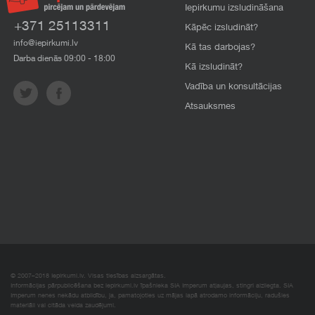
Iepirkumu izsludināšana
+371 25113311
Kāpēc izsludināt?
info@iepirkumi.lv
Kā tas darbojas?
Darba dienās 09:00 - 18:00
Kā izsludināt?
Vadība un konsultācijas
Atsauksmes
© 2007–2018 Iepirkumi.lv. Visas tiesības aizsargātas.
Informācijas pārpublicēšana bez iepirkumi.lv īpašnieka SIA Imperum atļaujas, stingri aizliegta. SIA
Imperum nenes nekādu atbildību, ja, pamatojoties uz mājas lapā atrodamo informāciju, radušies
materiāli vai citāda veida zaudējumi.