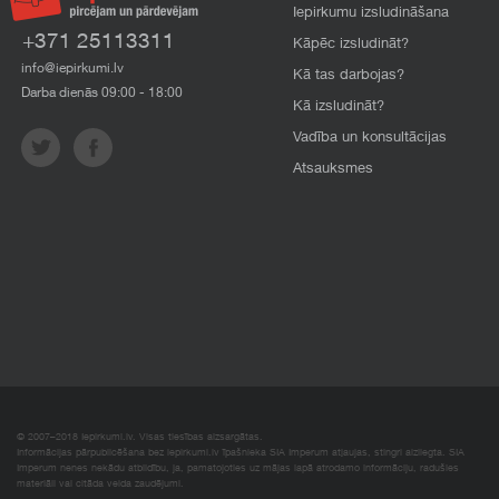
Iepirkumu izsludināšana
+371 25113311
Kāpēc izsludināt?
info@iepirkumi.lv
Kā tas darbojas?
Darba dienās 09:00 - 18:00
Kā izsludināt?
Vadība un konsultācijas
Atsauksmes
© 2007–2018 Iepirkumi.lv. Visas tiesības aizsargātas.
Informācijas pārpublicēšana bez iepirkumi.lv īpašnieka SIA Imperum atļaujas, stingri aizliegta. SIA
Imperum nenes nekādu atbildību, ja, pamatojoties uz mājas lapā atrodamo informāciju, radušies
materiāli vai citāda veida zaudējumi.