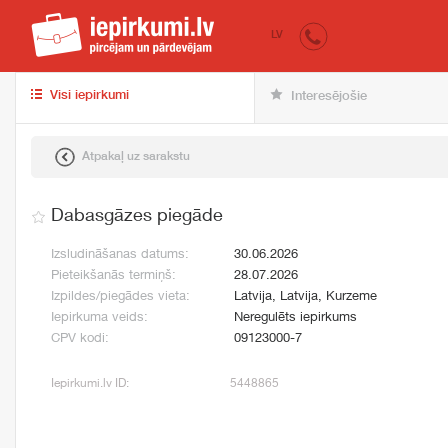
iepirkumi.lv
pir
LV
Visi iepirkumi
Interesējošie
Atpakaļ uz sarakstu
Dabasgāzes piegāde
Izsludināšanas datums:
30.06.2026
Pieteikšanās termiņš:
28.07.2026
Izpildes/piegādes vieta:
Latvija, Latvija, Kurzeme
Iepirkuma veids:
Neregulēts iepirkums
CPV kodi:
09123000-7
Iepirkumi.lv ID:
5448865