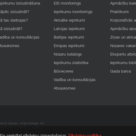
epirkumu izsludināšana
EIS monitorings
Apmācību kal
āpēc izsludināt?
Iepirkumu monitorings
Praktikumi
ā tas darbojas?
Aktuālie iepirkumi
Korporatīvās 
ā izsludināt?
Latvijas iepirkumi
Apmācību ab
adība un konsultācijas
Baltijas iepirkumi
Ziņas un aktua
tsauksmes
Eiropas iepirkumi
Nozares vaka
Nozaru katalogs
Ekspertu atbil
Iepirkumu statistika
Iepirkumu bibl
Būvieceres
Gada balva
Vadība un konsultācijas
Atsauksmes
rum atļaujas, stingri aizliegta. SIA
apā atrodamo informāciju, radušies