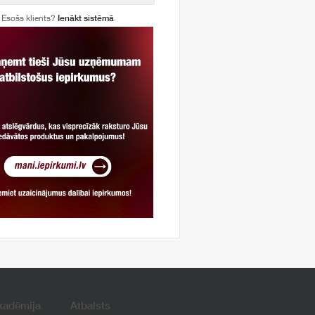
Esošs klients?
Ienākt sistēmā
kadēmija
Atbalsts