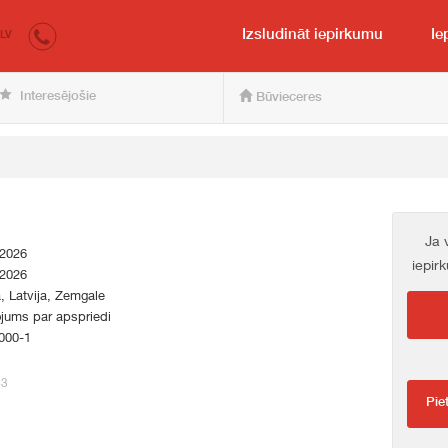
irkumi.lv
pircējam un pārdevējam
Izsludināt iepirkumu
Ie
LV
Interesējošie
Būvieceres
Ja 
.2026
iepir
.2026
a, Latvija, Zemgale
jums par apspriedi
000-1
43
Pie