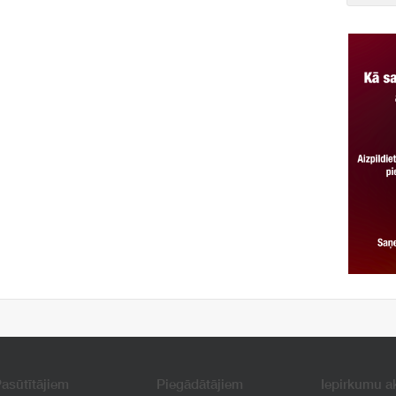
asūtītājiem
Piegādātājiem
Iepirkumu a