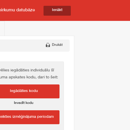
pirkumu datubāze
Ienākt
Drukāt
vēlies iegādāties individuālu šī
kuma apskates kodu, dari to šeit:
Iegādāties kodu
Ievadīt kodu
teikties izmēģinājuma periodam