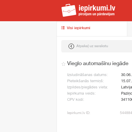
iep
Visi iepirkumi
Atpakaļ uz sarakstu
Vieglo automašīnu iegāde
Izsludināšanas datums:
30.06
Pieteikšanās termiņš:
15.07
Izpildes/piegādes vieta:
Latvij
Iepirkuma veids:
Paziņo
CPV kodi:
34110
Iepirkumi.lv ID:
54488