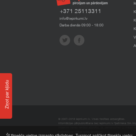
I
+371 25113311
K
info@iepirkumi.lv
K
Darba dienās 09:00 - 18:00
K
V
A
Ziņot par kļūdu
© 2007–2018 Iepirkumi.lv. Visas tiesības aizsargātas.
Informācijas pārpublicēšana bez iepirkumi.lv īpašnieka SIA Impe
Imperum nenes nekādu atbildību, ja, pamatojoties uz mājas l
materiāli vai citāda veida zaudējumi.