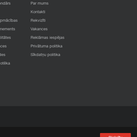
endārs
Par mums
Kontakti
apmācības
Rekvizīti
onements
Vakances
litātes
Reklāmas iespējas
nces
Privātuma politika
des
Sīkdatņu politika
iotēka