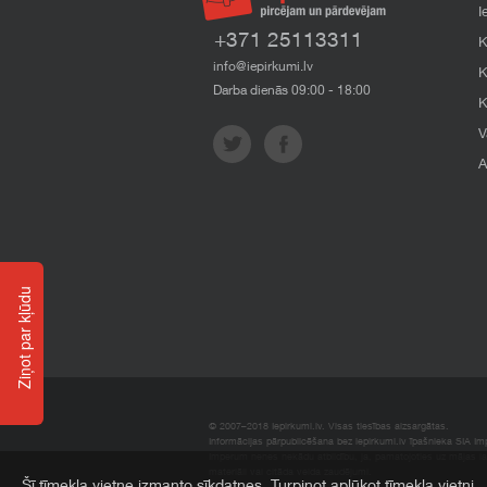
I
+371 25113311
K
info@iepirkumi.lv
K
Darba dienās 09:00 - 18:00
K
V
A
Ziņot par kļūdu
© 2007–2018 Iepirkumi.lv. Visas tiesības aizsargātas.
Informācijas pārpublicēšana bez iepirkumi.lv īpašnieka SIA Impe
Imperum nenes nekādu atbildību, ja, pamatojoties uz mājas l
materiāli vai citāda veida zaudējumi.