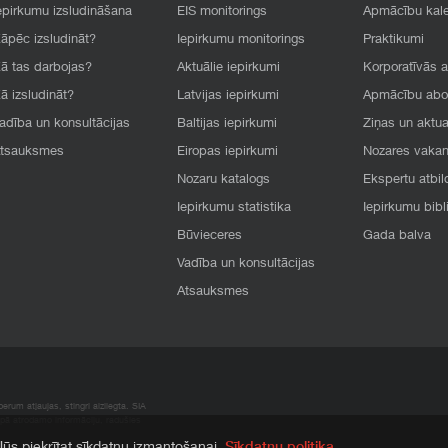
epirkumu izsludināšana
EIS monitorings
Apmācību kal
āpēc izsludināt?
Iepirkumu monitorings
Praktikumi
ā tas darbojas?
Aktuālie iepirkumi
Korporatīvās 
ā izsludināt?
Latvijas iepirkumi
Apmācību ab
adība un konsultācijas
Baltijas iepirkumi
Ziņas un aktua
tsauksmes
Eiropas iepirkumi
Nozares vaka
Nozaru katalogs
Ekspertu atbil
Iepirkumu statistika
Iepirkumu bibl
Būvieceres
Gada balva
Vadība un konsultācijas
Atsauksmes
rum atļaujas, stingri aizliegta. SIA
apā atrodamo informāciju, radušies