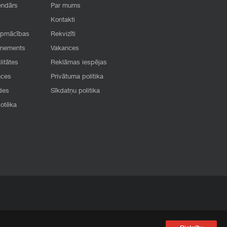
endārs
Par mums
Kontakti
apmācības
Rekvizīti
onements
Vakances
litātes
Reklāmas iespējas
nces
Privātuma politika
des
Sīkdatņu politika
iotēka