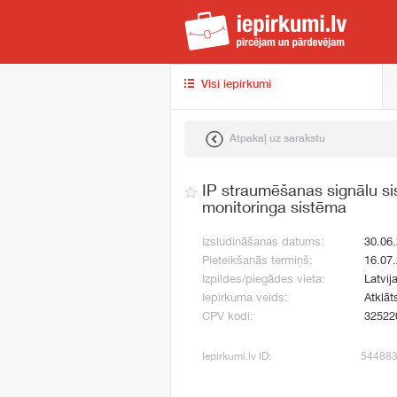
iep
Visi iepirkumi
Atpakaļ uz sarakstu
IP straumēšanas signālu s
monitoringa sistēma
Izsludināšanas datums:
30.06
Pieteikšanās termiņš:
16.07
Izpildes/piegādes vieta:
Latvij
Iepirkuma veids:
Atklāt
CPV kodi:
32522
Iepirkumi.lv ID:
54488