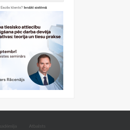
Esošs klients?
Ienākt sistēmā
kadēmija
Atbalsts