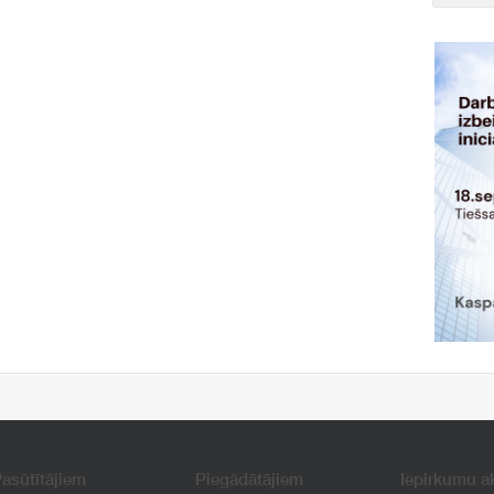
asūtītājiem
Piegādātājiem
Iepirkumu a