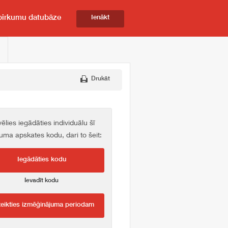
pirkumu datubāze
Ienākt
Drukāt
vēlies iegādāties individuālu šī
kuma apskates kodu, dari to šeit:
Iegādāties kodu
Ievadīt kodu
teikties izmēģinājuma periodam