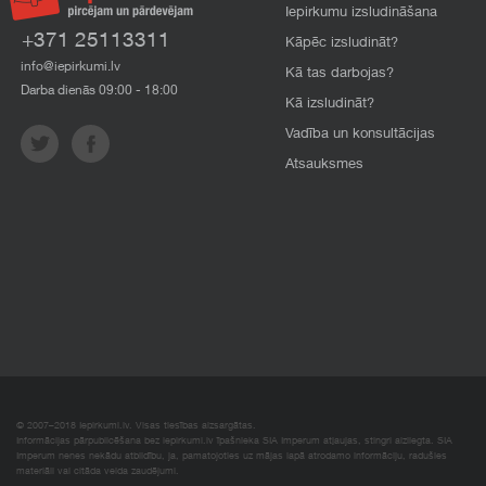
Iepirkumu izsludināšana
+371 25113311
Kāpēc izsludināt?
info@iepirkumi.lv
Kā tas darbojas?
Darba dienās 09:00 - 18:00
Kā izsludināt?
Vadība un konsultācijas
Atsauksmes
© 2007–2018 Iepirkumi.lv. Visas tiesības aizsargātas.
Informācijas pārpublicēšana bez iepirkumi.lv īpašnieka SIA Imperum atļaujas, stingri aizliegta. SIA
Imperum nenes nekādu atbildību, ja, pamatojoties uz mājas lapā atrodamo informāciju, radušies
materiāli vai citāda veida zaudējumi.