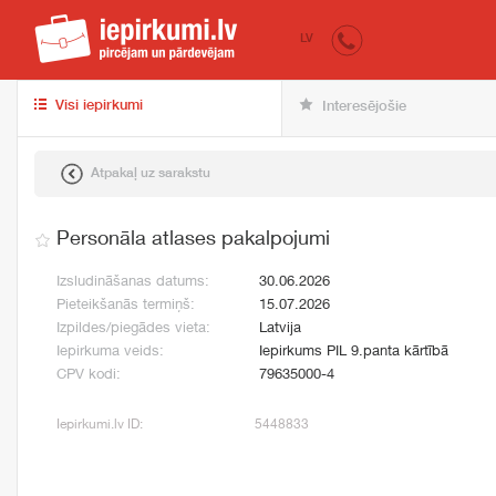
iepirkumi.lv
pir
LV
Visi iepirkumi
Interesējošie
Atpakaļ uz sarakstu
Personāla atlases pakalpojumi
Izsludināšanas datums:
30.06.2026
Pieteikšanās termiņš:
15.07.2026
Izpildes/piegādes vieta:
Latvija
Iepirkuma veids:
Iepirkums PIL 9.panta kārtībā
CPV kodi:
79635000-4
Iepirkumi.lv ID:
5448833