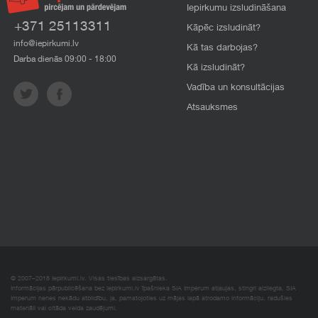
Iepirkumu izsludināšana
+371 25113311
Kāpēc izsludināt?
info@iepirkumi.lv
Kā tas darbojas?
Darba dienās 09:00 - 18:00
Kā izsludināt?
Vadība un konsultācijas
Atsauksmes
© 2007–2018 Iepirkumi.lv. Visas tiesības aizsargātas.
Informācijas pārpublicēšana bez iepirkumi.lv īpašnieka SIA Imperum atļaujas, stingri aizliegta. SIA
Imperum nenes nekādu atbildību, ja, pamatojoties uz mājas lapā atrodamo informāciju, radušies
materiāli vai citāda veida zaudējumi.