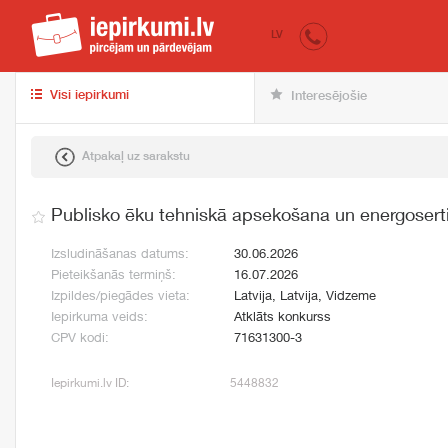
iepirkumi.lv
pir
LV
Visi iepirkumi
Interesējošie
Atpakaļ uz sarakstu
Publisko ēku tehniskā apsekošana un energoserti
Izsludināšanas datums:
30.06.2026
Pieteikšanās termiņš:
16.07.2026
Izpildes/piegādes vieta:
Latvija, Latvija, Vidzeme
Iepirkuma veids:
Atklāts konkurss
CPV kodi:
71631300-3
Iepirkumi.lv ID:
5448832