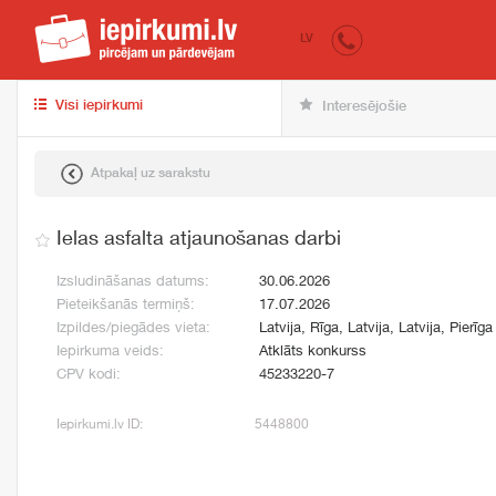
iepirkumi.lv
pir
LV
Visi iepirkumi
Interesējošie
Atpakaļ uz sarakstu
Ielas asfalta atjaunošanas darbi
Izsludināšanas datums:
30.06.2026
Pieteikšanās termiņš:
17.07.2026
Izpildes/piegādes vieta:
Latvija, Rīga, Latvija, Latvija, Pierīga
Iepirkuma veids:
Atklāts konkurss
CPV kodi:
45233220-7
Iepirkumi.lv ID:
5448800