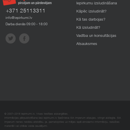
Iepirkumu izsludināšana
+371 25113311
Kāpēc izsludināt?
info@iepirkumi.lv
Kā tas darbojas?
Darba dienās 09:00 - 18:00
Kā izsludināt?
Vadība un konsultācijas
Atsauksmes
© 2007–2018 Iepirkumi.lv. Visas tiesības aizsargātas.
Informācijas pārpublicēšana bez iepirkumi.lv īpašnieka SIA Imperum atļaujas, stingri aizliegta. SIA
Imperum nenes nekādu atbildību, ja, pamatojoties uz mājas lapā atrodamo informāciju, radušies
materiāli vai citāda veida zaudējumi.