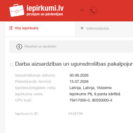
iepirkumi.lv
pir
LV
Visi iepirkumi
Interesējošie
Atpakaļ uz sarakstu
Darba aizsardzības un ugunsdrošības pakalpoju
Izsludināšanas datums:
30.06.2026
Pieteikšanās termiņš:
15.07.2026
Izpildes/piegādes vieta:
Latvija, Latvija, Vidzeme
Iepirkuma veids:
Iepirkums PIL 9.panta kārtībā
CPV kodi:
79417000-0, 80550000-4
Iepirkumi.lv ID:
5448796