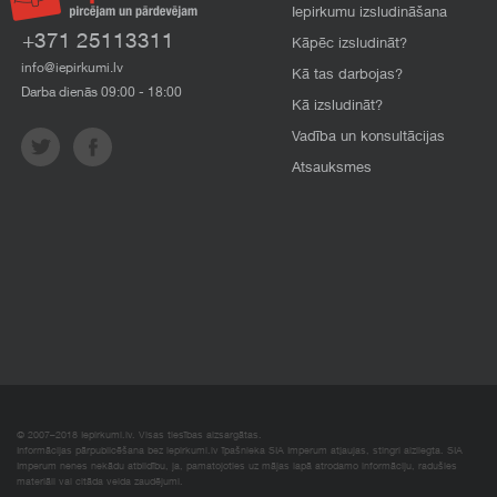
Iepirkumu izsludināšana
+371 25113311
Kāpēc izsludināt?
info@iepirkumi.lv
Kā tas darbojas?
Darba dienās 09:00 - 18:00
Kā izsludināt?
Vadība un konsultācijas
Atsauksmes
© 2007–2018 Iepirkumi.lv. Visas tiesības aizsargātas.
Informācijas pārpublicēšana bez iepirkumi.lv īpašnieka SIA Imperum atļaujas, stingri aizliegta. SIA
Imperum nenes nekādu atbildību, ja, pamatojoties uz mājas lapā atrodamo informāciju, radušies
materiāli vai citāda veida zaudējumi.