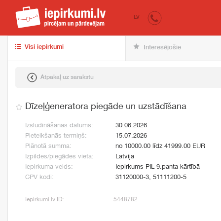
iepirkumi.lv
pir
LV
Visi iepirkumi
Interesējošie
Atpakaļ uz sarakstu
Dīzeļģeneratora piegāde un uzstādīšana
Izsludināšanas datums:
30.06.2026
Pieteikšanās termiņš:
15.07.2026
Plānotā summa:
no 10000.00 līdz 41999.00 EUR
Izpildes/piegādes vieta:
Latvija
Iepirkuma veids:
Iepirkums PIL 9.panta kārtībā
CPV kodi:
31120000-3, 51111200-5
Iepirkumi.lv ID:
5448782