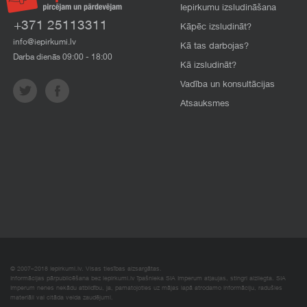
Iepirkumu izsludināšana
+371 25113311
Kāpēc izsludināt?
info@iepirkumi.lv
Kā tas darbojas?
Darba dienās 09:00 - 18:00
Kā izsludināt?
Vadība un konsultācijas
Atsauksmes
© 2007–2018 Iepirkumi.lv. Visas tiesības aizsargātas.
Informācijas pārpublicēšana bez iepirkumi.lv īpašnieka SIA Imperum atļaujas, stingri aizliegta. SIA
Imperum nenes nekādu atbildību, ja, pamatojoties uz mājas lapā atrodamo informāciju, radušies
materiāli vai citāda veida zaudējumi.