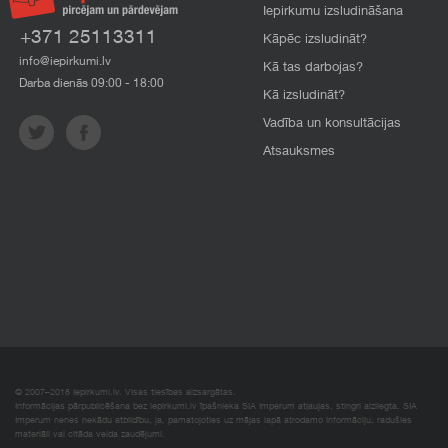
Iepirkumu izsludināšana
+371 25113311
Kāpēc izsludināt?
info@iepirkumi.lv
Kā tas darbojas?
Darba dienās 09:00 - 18:00
Kā izsludināt?
Vadība un konsultācijas
Atsauksmes
© 2007–2018 Iepirkumi.lv. Visas tiesības aizsargātas.
Informācijas pārpublicēšana bez iepirkumi.lv īpašnieka SIA Imperum atļaujas, stingri aizliegta. SIA
Imperum nenes nekādu atbildību, ja, pamatojoties uz mājas lapā atrodamo informāciju, radušies
materiāli vai citāda veida zaudējumi.