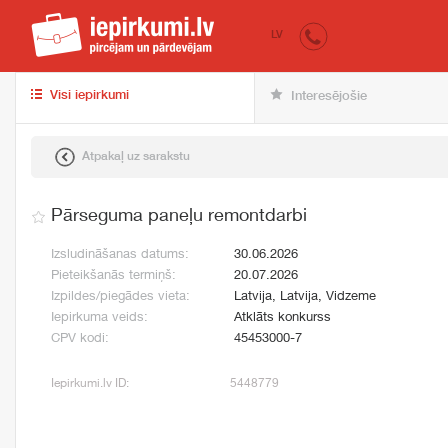
iepirkumi.lv
pir
LV
Visi iepirkumi
Interesējošie
Atpakaļ uz sarakstu
Pārseguma paneļu remontdarbi
Izsludināšanas datums:
30.06.2026
Pieteikšanās termiņš:
20.07.2026
Izpildes/piegādes vieta:
Latvija, Latvija, Vidzeme
Iepirkuma veids:
Atklāts konkurss
CPV kodi:
45453000-7
Iepirkumi.lv ID:
5448779