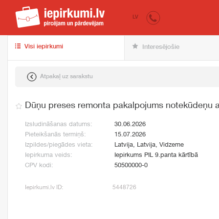
iepirkumi.lv
pir
LV
Visi iepirkumi
Interesējošie
Atpakaļ uz sarakstu
Dūņu preses remonta pakalpojums notekūdeņu att
Izsludināšanas datums:
30.06.2026
Pieteikšanās termiņš:
15.07.2026
Izpildes/piegādes vieta:
Latvija, Latvija, Vidzeme
Iepirkuma veids:
Iepirkums PIL 9.panta kārtībā
CPV kodi:
50500000-0
Iepirkumi.lv ID:
5448726