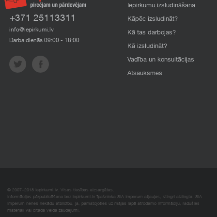
Iepirkumu izsludināšana
+371 25113311
Kāpēc izsludināt?
info@iepirkumi.lv
Kā tas darbojas?
Darba dienās 09:00 - 18:00
Kā izsludināt?
Vadība un konsultācijas
Atsauksmes
© 2007–2018 Iepirkumi.lv. Visas tiesības aizsargātas.
Informācijas pārpublicēšana bez iepirkumi.lv īpašnieka SIA Imperum atļaujas, stingri aizliegta. SIA
Imperum nenes nekādu atbildību, ja, pamatojoties uz mājas lapā atrodamo informāciju, radušies
materiāli vai citāda veida zaudējumi.