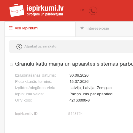
iepirkumi.lv
pir
LV
Visi iepirkumi
Interesējošie
Atpakaļ uz sarakstu
Granulu katlu maiņa un apsaistes sistēmas pārb
Izsludināšanas datums:
30.06.2026
Pieteikšanās termiņš:
15.07.2026
Izpildes/piegādes vieta:
Latvija, Latvija, Zemgale
Iepirkuma veids:
Paziņojums par apspriedi
CPV kodi:
42160000-8
Iepirkumi.lv ID:
5448724