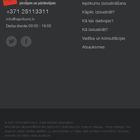
Iepirkumu izsludināšana
+371 25113311
Kāpēc izsludināt?
info@iepirkumi.lv
Kā tas darbojas?
Darba dienās 09:00 - 18:00
Kā izsludināt?
Vadība un konsultācijas
Atsauksmes
© 2007–2018 Iepirkumi.lv. Visas tiesības aizsargātas.
Informācijas pārpublicēšana bez iepirkumi.lv īpašnieka SIA Imperum atļaujas, stingri aizliegta. SIA
Imperum nenes nekādu atbildību, ja, pamatojoties uz mājas lapā atrodamo informāciju, radušies
materiāli vai citāda veida zaudējumi.