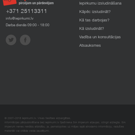
Iepirkumu izsludināšana
+371 25113311
Kāpēc izsludināt?
info@iepirkumi.lv
Kā tas darbojas?
Darba dienās 09:00 - 18:00
Kā izsludināt?
Vadība un konsultācijas
Atsauksmes
© 2007–2018 Iepirkumi.lv. Visas tiesības aizsargātas.
Informācijas pārpublicēšana bez iepirkumi.lv īpašnieka SIA Imperum atļaujas, stingri aizliegta. SIA
Imperum nenes nekādu atbildību, ja, pamatojoties uz mājas lapā atrodamo informāciju, radušies
materiāli vai citāda veida zaudējumi.