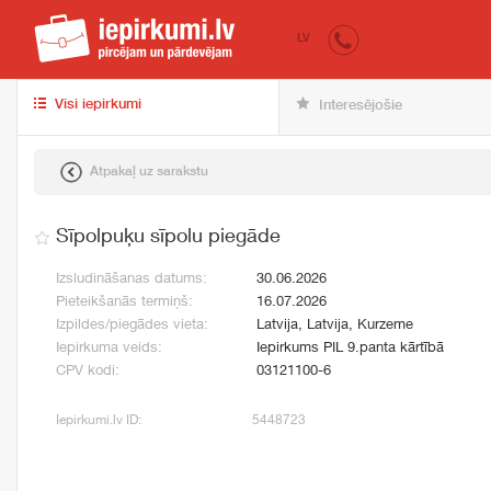
iepirkumi.lv
pir
LV
Visi iepirkumi
Interesējošie
Atpakaļ uz sarakstu
Sīpolpuķu sīpolu piegāde
Izsludināšanas datums:
30.06.2026
Pieteikšanās termiņš:
16.07.2026
Izpildes/piegādes vieta:
Latvija, Latvija, Kurzeme
Iepirkuma veids:
Iepirkums PIL 9.panta kārtībā
CPV kodi:
03121100-6
Iepirkumi.lv ID:
5448723