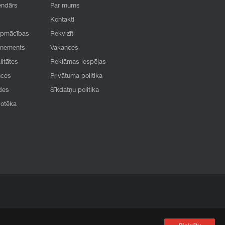
endārs
Par mums
Kontakti
apmācības
Rekvizīti
onements
Vakances
litātes
Reklāmas iespējas
nces
Privātuma politika
des
Sīkdatņu politika
iotēka