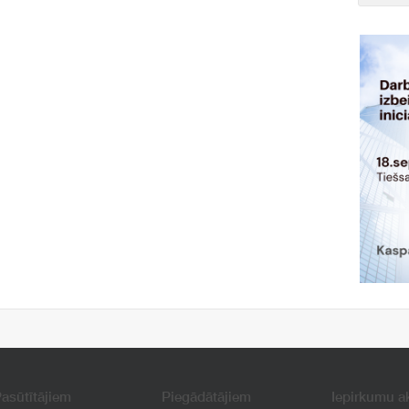
asūtītājiem
Piegādātājiem
Iepirkumu a