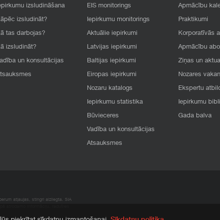
epirkumu izsludināšana
EIS monitorings
Apmācību kal
āpēc izsludināt?
Iepirkumu monitorings
Praktikumi
ā tas darbojas?
Aktuālie iepirkumi
Korporatīvās 
ā izsludināt?
Latvijas iepirkumi
Apmācību ab
adība un konsultācijas
Baltijas iepirkumi
Ziņas un aktua
tsauksmes
Eiropas iepirkumi
Nozares vaka
Nozaru katalogs
Ekspertu atbil
Iepirkumu statistika
Iepirkumu bibl
Būvieceres
Gada balva
Vadība un konsultācijas
Atsauksmes
rum atļaujas, stingri aizliegta. SIA
apā atrodamo informāciju, radušies