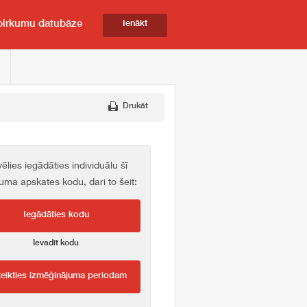
pirkumu datubāze
Ienākt
Drukāt
vēlies iegādāties individuālu šī
kuma apskates kodu, dari to šeit:
Iegādāties kodu
Ievadīt kodu
teikties izmēģinājuma periodam