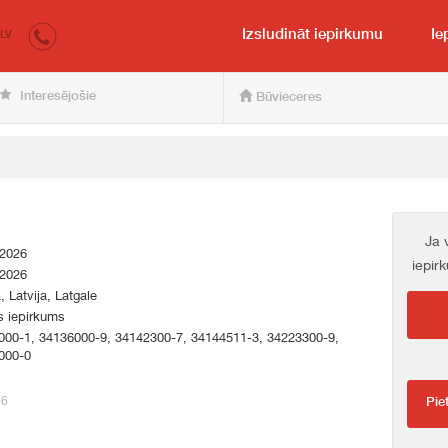
irkumi.lv
pircējam un pārdevējam
Izsludināt iepirkumu
Ie
LV
Interesējošie
Būvieceres
Ja 
.2026
iepir
.2026
a, Latvija, Latgale
s iepirkums
000-1, 34136000-9, 34142300-7, 34144511-3, 34223300-9,
000-0
16
Pie