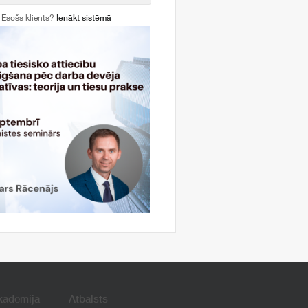
Esošs klients?
Ienākt sistēmā
kadēmija
Atbalsts