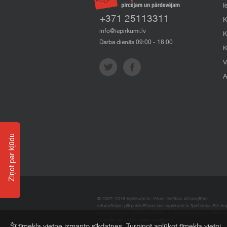
I
+371 25113311
K
info@iepirkumi.lv
K
Darba dienās 09:00 - 18:00
K
V
A
Ziņot par kļūdu
© 2007–2018 Iepirkumi.lv. Visas tiesības aizsargātas.
Informācijas pārpublicēšana bez iepirkumi.lv īpašnieka SIA Impe
Imperum nenes nekādu atbildību, ja, pamatojoties uz mājas l
materiāli vai citāda veida zaudējumi.