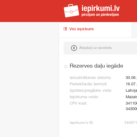
iep
Visi iepirkumi
Atpakaļ uz sarakstu
Rezerves daļu iegāde
Izsludināšanas datums:
30.06
Pieteikšanās termiņš:
16.07
Izpildes/piegādes vieta:
Latvij
Iepirkuma veids:
Mazai
CPV kodi:
34110
34300
Iepirkumi.lv ID:
54487