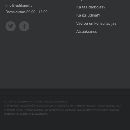
info@iepirkumi.lv
Kā tas darbojas?
Darba dienās 09:00 - 18:00
Kā izsludināt?
Vadība un konsultācijas
Atsauksmes
© 2007–2018 Iepirkumi.lv. Visas tiesības aizsargātas.
Informācijas pārpublicēšana bez iepirkumi.lv īpašnieka SIA Imperum atļaujas, stingri aizliegta. SIA
Imperum nenes nekādu atbildību, ja, pamatojoties uz mājas lapā atrodamo informāciju, radušies
materiāli vai citāda veida zaudējumi.