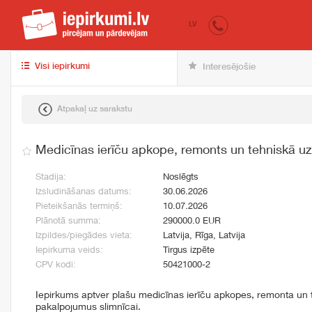
iepirkumi.lv
pir
LV
Visi iepirkumi
Interesējošie
Atpakaļ uz sarakstu
Medicīnas ierīču apkope, remonts un tehniskā u
Stadija:
Noslēgts
Izsludināšanas datums:
30.06.2026
Pieteikšanās termiņš:
10.07.2026
Plānotā summa:
290000.0 EUR
Izpildes/piegādes vieta:
Latvija, Rīga, Latvija
Iepirkuma veids:
Tirgus izpēte
CPV kodi:
50421000-2
Iepirkums aptver plašu medicīnas ierīču apkopes, remonta un
pakalpojumus slimnīcai.