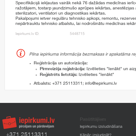
Specifikācijā iekļautas vairāk nekā 76 dažādas medicīnas ier
ražotājiem, tostarp jaundzimušo aprūpes iekārtas, anestēzijas 
sterilizatori, ventilatori un diagnostikas iekārtas.
Pakalpojumi ietver regulāru tehnisko apkopi, remontu, rezerve
nepārtrauktu tehnisko atbalstu, lai nodrošinātu medicīnas iekār
Iepirkumi.lv ID:
5448715
Pilna iepirkuma informācija bezmaksas ir apskatāma reģi
Reģistrācija un autorizācija:
Pirmreizēja reģistrācija:
Izvēlieties "Ienākt" un aizp
Reģistrēts lietotājs:
Izvēlieties "Ienākt"
Atbalsts:
+371 25113311
;
info@iepirkumi.lv
Pasūtītājiem
Iepirkumu izsludināšana
+371 25113311
Kāpēc izsludināt?