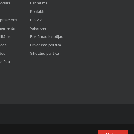
endārs
Par mums
Kontakti
apmācības
Rekvizīti
onements
Vakances
litātes
Reklāmas iespējas
nces
Privātuma politika
des
Sīkdatņu politika
iotēka