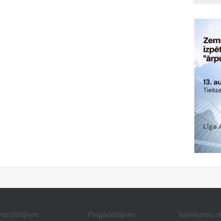
asūtītājiem
Piegādātājiem
Iepirkumu a