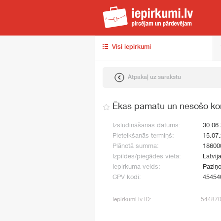
iep
Visi iepirkumi
Atpakaļ uz sarakstu
Ēkas pamatu un nesošo kons
Izsludināšanas datums:
30.06
Pieteikšanās termiņš:
15.07
Plānotā summa:
18600
Izpildes/piegādes vieta:
Latvij
Iepirkuma veids:
Paziņo
CPV kodi:
45454
Iepirkumi.lv ID:
54487