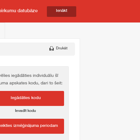
pirkumu datubāze
Ienākt
Drukāt
vēlies iegādāties individuālu šī
kuma apskates kodu, dari to šeit:
Iegādāties kodu
Ievadīt kodu
teikties izmēģinājuma periodam