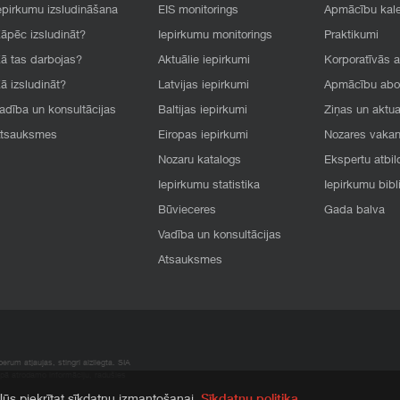
epirkumu izsludināšana
EIS monitorings
Apmācību kal
āpēc izsludināt?
Iepirkumu monitorings
Praktikumi
ā tas darbojas?
Aktuālie iepirkumi
Korporatīvās 
ā izsludināt?
Latvijas iepirkumi
Apmācību ab
adība un konsultācijas
Baltijas iepirkumi
Ziņas un aktua
tsauksmes
Eiropas iepirkumi
Nozares vaka
Nozaru katalogs
Ekspertu atbil
Iepirkumu statistika
Iepirkumu bibl
Būvieceres
Gada balva
Vadība un konsultācijas
Atsauksmes
rum atļaujas, stingri aizliegta. SIA
apā atrodamo informāciju, radušies