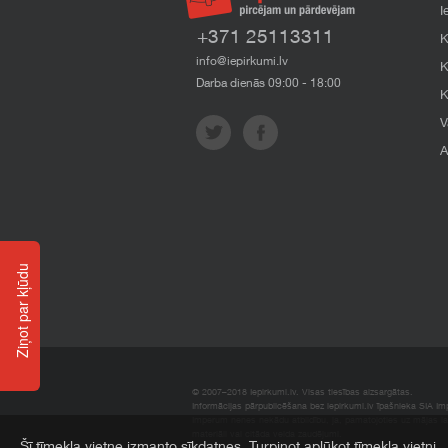
I
+371 25113311
K
info@iepirkumi.lv
K
Darba dienās 09:00 - 18:00
K
V
A
Ziņot par kļūdu
© 2007–2018 Iepirkumi.lv. Visas tiesības aizsargātas.
Informācijas pārpublicēšana bez iepirkumi.lv īpašnieka SIA Impe
Imperum nenes nekādu atbildību, ja, pamatojoties uz mājas l
materiāli vai citāda veida zaudējumi.