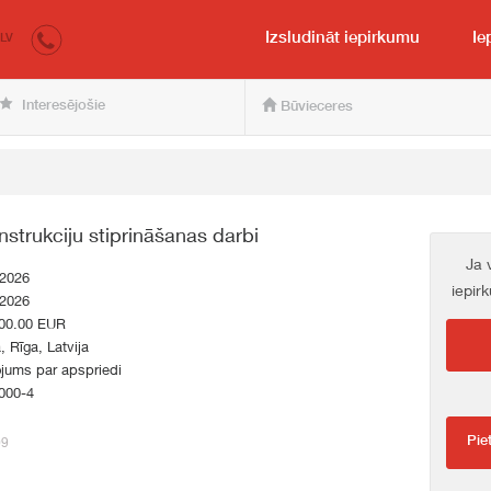
irkumi.lv
pircējam un pārdevējam
Izsludināt iepirkumu
Ie
LV
Interesējošie
Būvieceres
trukciju stiprināšanas darbi
Ja 
.2026
iepir
.2026
00.00 EUR
a, Rīga, Latvija
jums par apspriedi
000-4
Pie
09