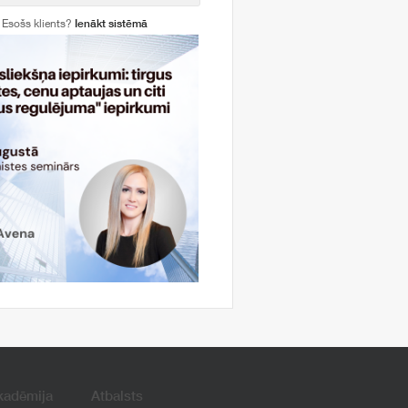
Esošs klients?
Ienākt sistēmā
kadēmija
Atbalsts