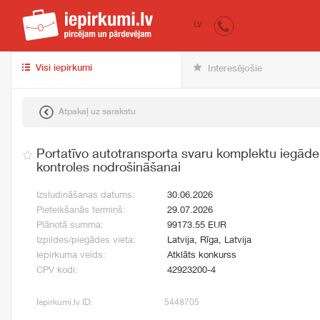
iepirkumi.lv
pir
LV
Visi iepirkumi
Interesējošie
Atpakaļ uz sarakstu
Portatīvo autotransporta svaru komplektu iegāde
kontroles nodrošināšanai
Izsludināšanas datums:
30.06.2026
Pieteikšanās termiņš:
29.07.2026
Plānotā summa:
99173.55 EUR
Izpildes/piegādes vieta:
Latvija, Rīga, Latvija
Iepirkuma veids:
Atklāts konkurss
CPV kodi:
42923200-4
Iepirkumi.lv ID:
5448705