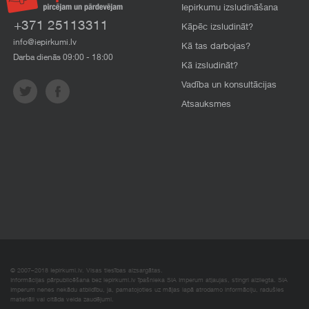
Iepirkumu izsludināšana
+371 25113311
Kāpēc izsludināt?
info@iepirkumi.lv
Kā tas darbojas?
Darba dienās 09:00 - 18:00
Kā izsludināt?
Vadība un konsultācijas
Atsauksmes
© 2007–2018 Iepirkumi.lv. Visas tiesības aizsargātas.
Informācijas pārpublicēšana bez iepirkumi.lv īpašnieka SIA Imperum atļaujas, stingri aizliegta. SIA
Imperum nenes nekādu atbildību, ja, pamatojoties uz mājas lapā atrodamo informāciju, radušies
materiāli vai citāda veida zaudējumi.