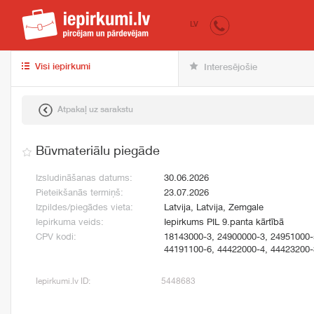
iepirkumi.lv
pir
LV
Visi iepirkumi
Interesējošie
Atpakaļ uz sarakstu
Būvmateriālu piegāde
Izsludināšanas datums:
30.06.2026
Pieteikšanās termiņš:
23.07.2026
Izpildes/piegādes vieta:
Latvija, Latvija, Zemgale
Iepirkuma veids:
Iepirkums PIL 9.panta kārtībā
CPV kodi:
18143000-3, 24900000-3, 24951000-
44191100-6, 44422000-4, 44423200-
Iepirkumi.lv ID:
5448683