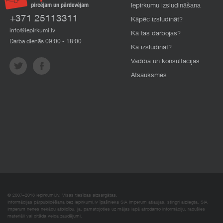
Iepirkumu izsludināšana
+371 25113311
Kāpēc izsludināt?
info@iepirkumi.lv
Kā tas darbojas?
Darba dienās 09:00 - 18:00
Kā izsludināt?
Vadība un konsultācijas
Atsauksmes
© 2007–2018 Iepirkumi.lv. Visas tiesības aizsargātas.
Informācijas pārpublicēšana bez iepirkumi.lv īpašnieka SIA Imperum atļaujas, stingri aizliegta. SIA
Imperum nenes nekādu atbildību, ja, pamatojoties uz mājas lapā atrodamo informāciju, radušies
materiāli vai citāda veida zaudējumi.