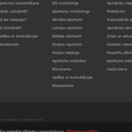
epirkumu izsludināšana
EIS monitorings
Apmācību kal
āpēc izsludināt?
Iepirkumu monitorings
Praktikumi
ā tas darbojas?
Aktuālie iepirkumi
Korporatīvās 
ā izsludināt?
Latvijas iepirkumi
Apmācību ab
adība un konsultācijas
Baltijas iepirkumi
Ziņas un aktua
tsauksmes
Eiropas iepirkumi
Nozares vaka
Nozaru katalogs
Ekspertu atbil
Iepirkumu statistika
Iepirkumu bibl
Būvieceres
Gada balva
Vadība un konsultācijas
Atsauksmes
rum atļaujas, stingri aizliegta. SIA
apā atrodamo informāciju, radušies