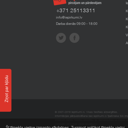
I
+371 25113311
K
info@iepirkumi.lv
K
Darba dienās 09:00 - 18:00
K
V
A
Ziņot par kļūdu
© 2007–2018 Iepirkumi.lv. Visas tiesības aizsargātas.
Informācijas pārpublicēšana bez iepirkumi.lv īpašnieka SIA Impe
Imperum nenes nekādu atbildību, ja, pamatojoties uz mājas l
materiāli vai citāda veida zaudējumi.