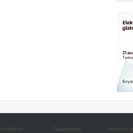
asūtītājiem
Piegādātājiem
Iepirkumu a