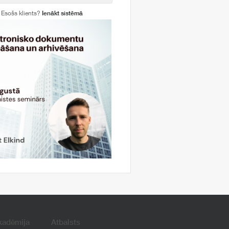
Esošs klients?
Ienākt sistēmā
kadēmija
Atbalsts