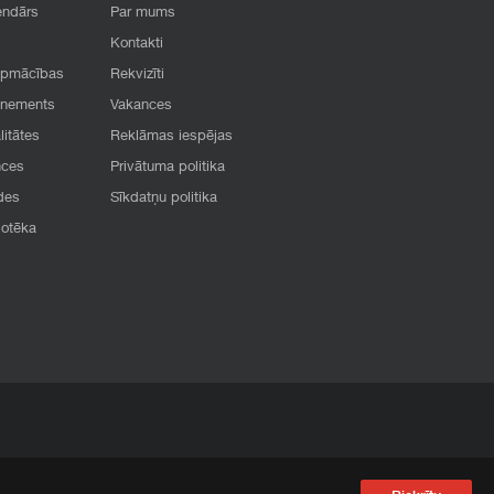
endārs
Par mums
Kontakti
apmācības
Rekvizīti
onements
Vakances
litātes
Reklāmas iespējas
nces
Privātuma politika
des
Sīkdatņu politika
iotēka