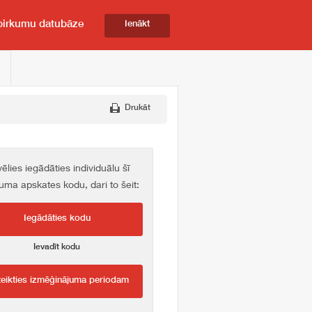
pirkumu datubāze
Ienākt
Drukāt
vēlies iegādāties individuālu šī
kuma apskates kodu, dari to šeit:
Iegādāties kodu
Ievadīt kodu
teikties izmēģinājuma periodam