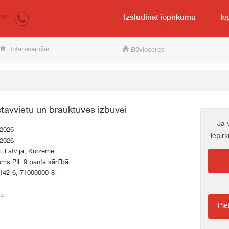
irkumi.lv
pircējam un pārdevējam
Izsludināt iepirkumu
Ie
LV
Interesējošie
Būvieceres
stāvvietu un brauktuves izbūvei
Ja 
.2026
iepir
.2026
a, Latvija, Kurzeme
ums PIL 9.panta kārtībā
142-6, 71000000-8
54
Pie