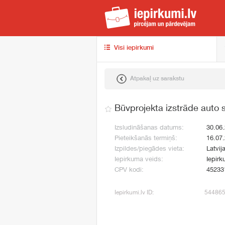
iep
Visi iepirkumi
Atpakaļ uz sarakstu
Būvprojekta izstrāde auto 
Izsludināšanas datums:
30.06
Pieteikšanās termiņš:
16.07
Izpildes/piegādes vieta:
Latvij
Iepirkuma veids:
Iepirk
CPV kodi:
45233
Iepirkumi.lv ID:
54486