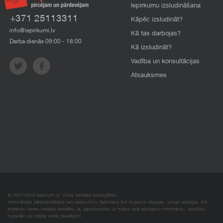
Iepirkumu izsludināšana
+371 25113311
Kāpēc izsludināt?
info@iepirkumi.lv
Kā tas darbojas?
Darba dienās 09:00 - 18:00
Kā izsludināt?
Vadība un konsultācijas
Atsauksmes
© 2007–2018 Iepirkumi.lv. Visas tiesības aizsargātas.
Informācijas pārpublicēšana bez iepirkumi.lv īpašnieka SIA Imperum atļaujas, stingri aizliegta. SIA
Imperum nenes nekādu atbildību, ja, pamatojoties uz mājas lapā atrodamo informāciju, radušies
materiāli vai citāda veida zaudējumi.