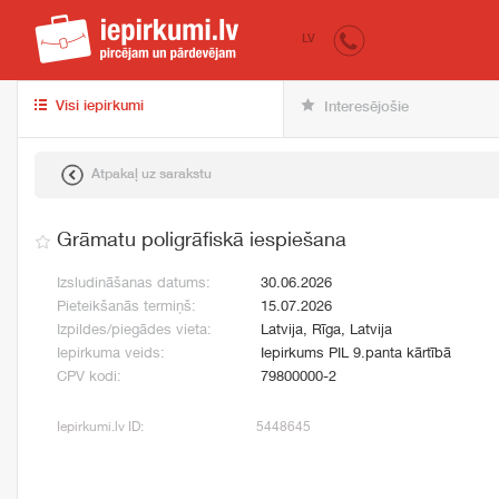
iepirkumi.lv
pir
LV
Visi iepirkumi
Interesējošie
Atpakaļ uz sarakstu
Grāmatu poligrāfiskā iespiešana
Izsludināšanas datums:
30.06.2026
Pieteikšanās termiņš:
15.07.2026
Izpildes/piegādes vieta:
Latvija, Rīga, Latvija
Iepirkuma veids:
Iepirkums PIL 9.panta kārtībā
CPV kodi:
79800000-2
Iepirkumi.lv ID:
5448645