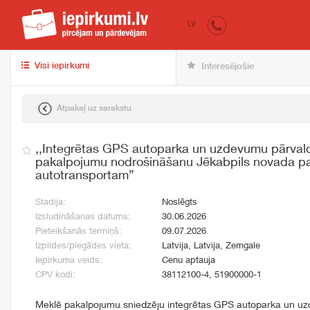
iepirkumi.lv
pir
LV
Visi iepirkumi
Interesējošie
Atpakaļ uz sarakstu
,,Integrētas GPS autoparka un uzdevumu pārval
pakalpojumu nodrošināšanu Jēkabpils novada p
autotransportam”
Stadija:
Noslēgts
Izsludināšanas datums:
30.06.2026
Pieteikšanās termiņš:
09.07.2026
Izpildes/piegādes vieta:
Latvija, Latvija, Zemgale
Iepirkuma veids:
Cenu aptauja
CPV kodi:
38112100-4, 51900000-1
Meklē pakalpojumu sniedzēju integrētas GPS autoparka un u