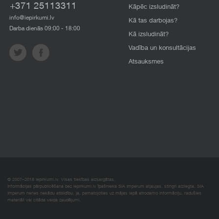
+371 25113311
Kāpēc izsludināt?
info@iepirkumi.lv
Kā tas darbojas?
Darba dienās 09:00 - 18:00
Kā izsludināt?
Vadība un konsultācijas
Atsauksmes
© 2007–2018 Iepirkumi.lv. Visas tiesības aizsargātas.
Informācijas pārpublicēšana bez iepirkumi.lv īpašnieka SIA Imperum atļaujas, stingri aizliegta. SIA
Imperum nenes nekādu atbildību, ja, pamatojoties uz mājas lapā atrodamo informāciju, radušies
materiāli vai citāda veida zaudējumi.