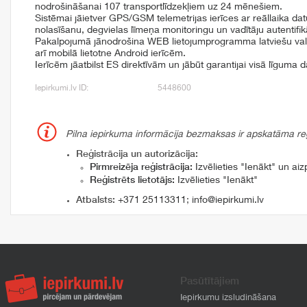
nodrošināšanai 107 transportlīdzekļiem uz 24 mēnešiem.
Sistēmai jāietver GPS/GSM telemetrijas ierīces ar reāllaika da
nolasīšanu, degvielas līmeņa monitoringu un vadītāju autentifik
Pakalpojumā jānodrošina WEB lietojumprogramma latviešu val
arī mobilā lietotne Android ierīcēm.
Ierīcēm jāatbilst ES direktīvām un jābūt garantijai visā līguma d
Iepirkumi.lv ID:
5448600
Pilna iepirkuma informācija bezmaksas ir apskatāma reģi
Reģistrācija un autorizācija:
Pirmreizēja reģistrācija:
Izvēlieties "Ienākt" un aizp
Reģistrēts lietotājs:
Izvēlieties "Ienākt"
Atbalsts:
+371 25113311
;
info@iepirkumi.lv
Pasūtītājiem
Iepirkumu izsludināšana