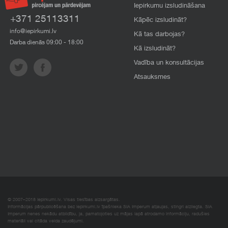
Iepirkumu izsludināšana
+371 25113311
Kāpēc izsludināt?
info@iepirkumi.lv
Kā tas darbojas?
Darba dienās 09:00 - 18:00
Kā izsludināt?
Vadība un konsultācijas
Atsauksmes
© 2007–2018 Iepirkumi.lv. Visas tiesības aizsargātas.
Informācijas pārpublicēšana bez iepirkumi.lv īpašnieka SIA Imperum atļaujas, stingri aizliegta. SIA
Imperum nenes nekādu atbildību, ja, pamatojoties uz mājas lapā atrodamo informāciju, radušies
materiāli vai citāda veida zaudējumi.