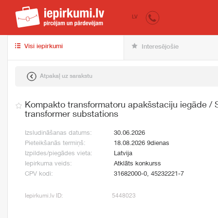
iepirkumi.lv
pir
LV
Visi iepirkumi
Interesējošie
Atpakaļ uz sarakstu
Kompakto transformatoru apakšstaciju iegāde /
transformer substations
Izsludināšanas datums:
30.06.2026
Pieteikšanās termiņš:
18.08.2026 9dienas
Izpildes/piegādes vieta:
Latvija
Iepirkuma veids:
Atklāts konkurss
CPV kodi:
31682000-0, 45232221-7
Iepirkumi.lv ID:
5448023