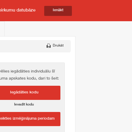
pirkumu datubāze
Ienākt
Drukāt
vēlies iegādāties individuālu šī
kuma apskates kodu, dari to šeit:
Iegādāties kodu
Ievadīt kodu
teikties izmēģinājuma periodam