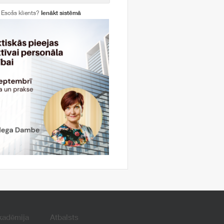
Esošs klients?
Ienākt sistēmā
kadēmija
Atbalsts