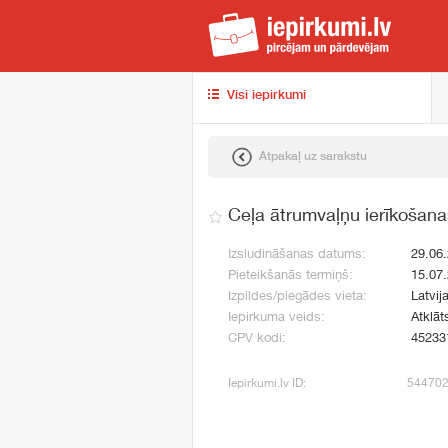
iep
Visi iepirkumi
Atpakaļ uz sarakstu
Ceļa ātrumvaļņu ierīkošana
Izsludināšanas datums:
29.06
Pieteikšanās termiņš:
15.07
Izpildes/piegādes vieta:
Latvij
Iepirkuma veids:
Atklāt
CPV kodi:
45233
Iepirkumi.lv ID:
54470