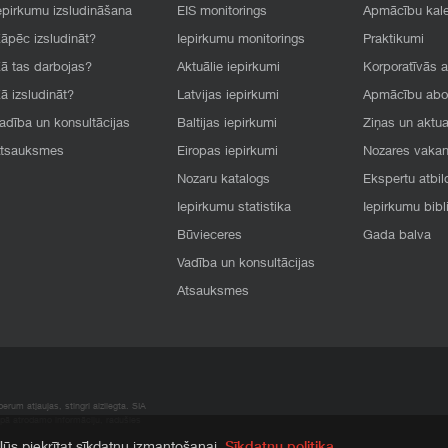
epirkumu izsludināšana
EIS monitorings
Apmācību kal
āpēc izsludināt?
Iepirkumu monitorings
Praktikumi
ā tas darbojas?
Aktuālie iepirkumi
Korporatīvās 
ā izsludināt?
Latvijas iepirkumi
Apmācību ab
adība un konsultācijas
Baltijas iepirkumi
Ziņas un aktua
tsauksmes
Eiropas iepirkumi
Nozares vaka
Nozaru katalogs
Ekspertu atbil
Iepirkumu statistika
Iepirkumu bibl
Būvieceres
Gada balva
Vadība un konsultācijas
Atsauksmes
rum atļaujas, stingri aizliegta. SIA
apā atrodamo informāciju, radušies