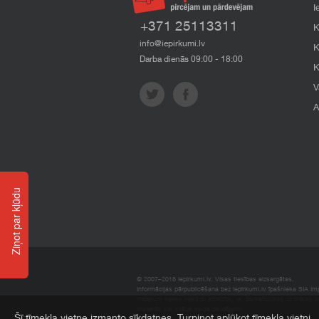
I
+371 25113311
K
info@iepirkumi.lv
K
Darba dienās 09:00 - 18:00
K
V
A
Ziņot par kļūdu
© 2007–2018 Iepirkumi.lv. Visas tiesības aizsargātas.
Informācijas pārpublicēšana bez iepirkumi.lv īpašnieka SIA Impe
Imperum nenes nekādu atbildību, ja, pamatojoties uz mājas l
materiāli vai citāda veida zaudējumi.