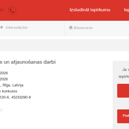
irkumi.lv
pircējam un pārdevējam
Izsludināt iepirkumu
Ie
LV
Interesējošie
Būvieceres
s un atjaunošanas darbi
Ja 
.2026
iepir
.2026
a, Rīga, Latvija
s konkurss
120-6, 45233290-8
27
Pie