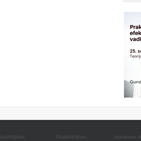
asūtītājiem
Piegādātājiem
Iepirkumu a