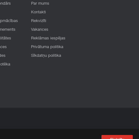
endārs
Par mums
Kontakti
apmācības
Rekvizīti
onements
Vakances
litātes
Reklāmas iespējas
nces
Privātuma politika
des
Sīkdatņu politika
iotēka