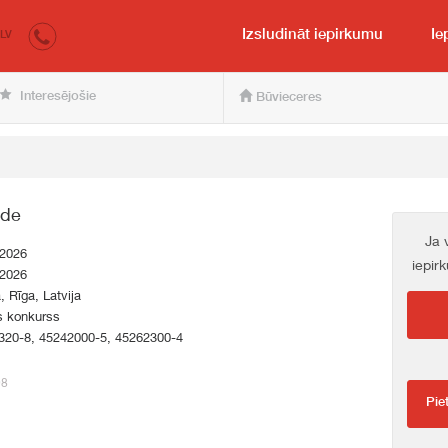
irkumi.lv
pircējam un pārdevējam
Izsludināt iepirkumu
Ie
LV
Interesējošie
Būvieceres
ide
Ja 
.2026
iepir
.2026
a, Rīga, Latvija
s konkurss
320-8, 45242000-5, 45262300-4
98
Pie