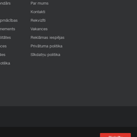
endārs
Par mums
Kontakti
apmācības
Rekvizīti
onements
Vakances
litātes
Reklāmas iespējas
nces
Privātuma politika
des
Sīkdatņu politika
iotēka