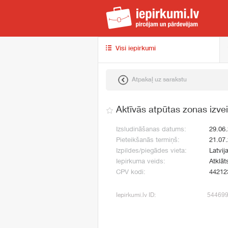
iep
Visi iepirkumi
Atpakaļ uz sarakstu
Aktīvās atpūtas zonas izve
Izsludināšanas datums:
29.06
Pieteikšanās termiņš:
21.07
Izpildes/piegādes vieta:
Latvij
Iepirkuma veids:
Atklāt
CPV kodi:
44212
Iepirkumi.lv ID:
54469