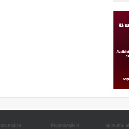
asūtītājiem
Piegādātājiem
Iepirkumu a