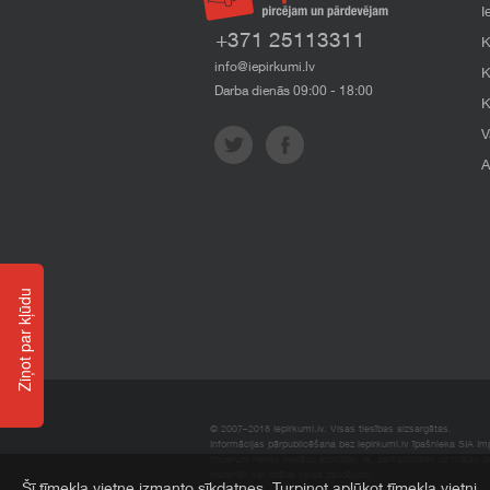
I
+371 25113311
K
info@iepirkumi.lv
K
Darba dienās 09:00 - 18:00
K
V
A
Ziņot par kļūdu
© 2007–2018 Iepirkumi.lv. Visas tiesības aizsargātas.
Informācijas pārpublicēšana bez iepirkumi.lv īpašnieka SIA Impe
Imperum nenes nekādu atbildību, ja, pamatojoties uz mājas l
materiāli vai citāda veida zaudējumi.