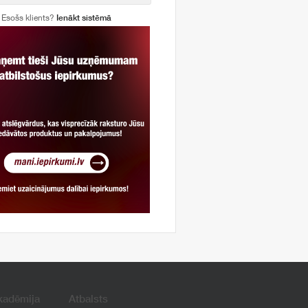
Esošs klients?
Ienākt sistēmā
kadēmija
Atbalsts