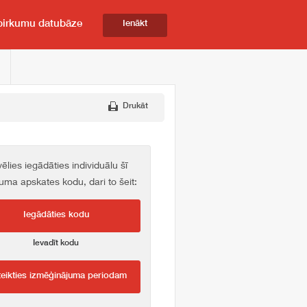
pirkumu datubāze
Ienākt
Drukāt
vēlies iegādāties individuālu šī
kuma apskates kodu, dari to šeit:
Iegādāties kodu
Ievadīt kodu
teikties izmēģinājuma periodam