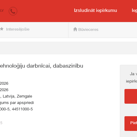
irkumi.lv
pircējam un pārdevējam
Izsludināt iepirkumu
Ie
LV
Interesējošie
Būvieceres
tehnoloģiju darbnīcai, dabaszinību
Ja 
iepir
.2026
.2026
a, Latvija, Zemgale
jums par apspriedi
000-5, 44511000-5
95
Pie