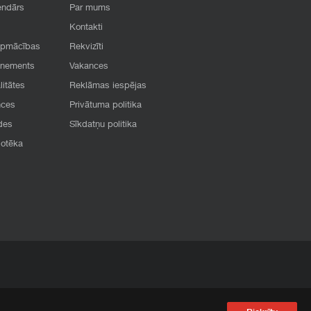
endārs
Par mums
Kontakti
apmācības
Rekvizīti
onements
Vakances
litātes
Reklāmas iespējas
nces
Privātuma politika
des
Sīkdatņu politika
iotēka