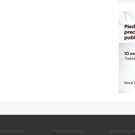
asūtītājiem
Piegādātājiem
Iepirkumu a