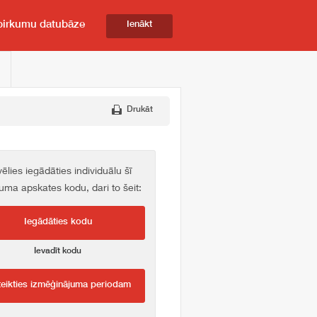
pirkumu datubāze
Ienākt
Drukāt
vēlies iegādāties individuālu šī
kuma apskates kodu, dari to šeit:
Iegādāties kodu
Ievadīt kodu
teikties izmēģinājuma periodam