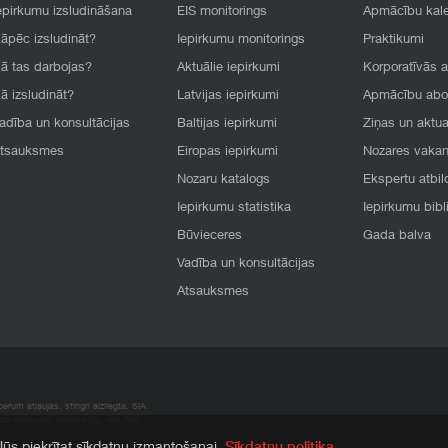
epirkumu izsludināšana
EIS monitorings
Apmācību kal
āpēc izsludināt?
Iepirkumu monitorings
Praktikumi
ā tas darbojas?
Aktuālie iepirkumi
Korporatīvās 
ā izsludināt?
Latvijas iepirkumi
Apmācību ab
adība un konsultācijas
Baltijas iepirkumi
Ziņas un aktua
tsauksmes
Eiropas iepirkumi
Nozares vaka
Nozaru katalogs
Ekspertu atbil
Iepirkumu statistika
Iepirkumu bibl
Būvieceres
Gada balva
Vadība un konsultācijas
Atsauksmes
rum atļaujas, stingri aizliegta. SIA
apā atrodamo informāciju, radušies