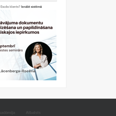
Esošs klients?
Ienākt sistēmā
kadēmija
Atbalsts