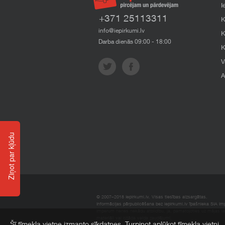
I
+371 25113311
K
info@iepirkumi.lv
K
Darba dienās 09:00 - 18:00
K
V
A
Ziņot par kļūdu
© 2007–2018 Iepirkumi.lv. Visas tiesības aizsargātas.
Informācijas pārpublicēšana bez iepirkumi.lv īpašnieka SIA Impe
Imperum nenes nekādu atbildību, ja, pamatojoties uz mājas l
materiāli vai citāda veida zaudējumi.