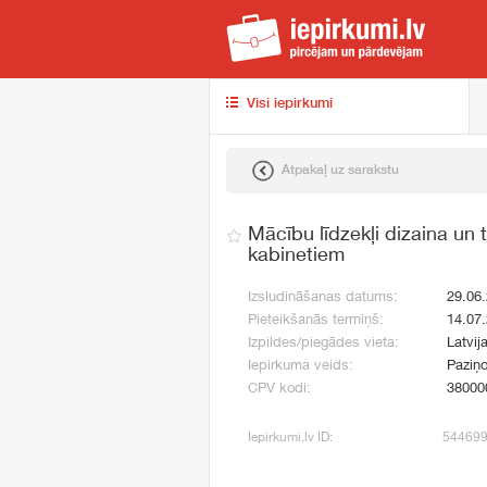
iep
Visi iepirkumi
Atpakaļ uz sarakstu
Mācību līdzekļi dizaina un 
kabinetiem
Izsludināšanas datums:
29.06
Pieteikšanās termiņš:
14.07
Izpildes/piegādes vieta:
Latvij
Iepirkuma veids:
Paziņo
CPV kodi:
38000
Iepirkumi.lv ID:
54469