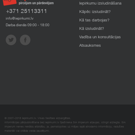
Iepirkumu izsludināšana
+371 25113311
Kāpēc izsludināt?
info@iepirkumi.lv
Kā tas darbojas?
Darba dienās 09:00 - 18:00
Kā izsludināt?
Vadība un konsultācijas
Atsauksmes
© 2007–2018 Iepirkumi.lv. Visas tiesības aizsargātas.
Informācijas pārpublicēšana bez iepirkumi.lv īpašnieka SIA Imperum atļaujas, stingri aizliegta. SIA
Imperum nenes nekādu atbildību, ja, pamatojoties uz mājas lapā atrodamo informāciju, radušies
materiāli vai citāda veida zaudējumi.