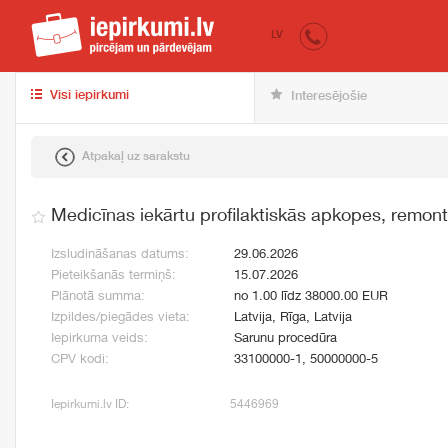
iepirkumi.lv
pir
LV
Visi iepirkumi
Interesējošie
Atpakaļ uz sarakstu
Medicīnas iekārtu profilaktiskās apkopes, remont
Izsludināšanas datums:
29.06.2026
Pieteikšanās termiņš:
15.07.2026
Plānotā summa:
no 1.00 līdz 38000.00 EUR
Izpildes/piegādes vieta:
Latvija, Rīga, Latvija
Iepirkuma veids:
Sarunu procedūra
CPV kodi:
33100000-1, 50000000-5
Iepirkumi.lv ID:
5446969