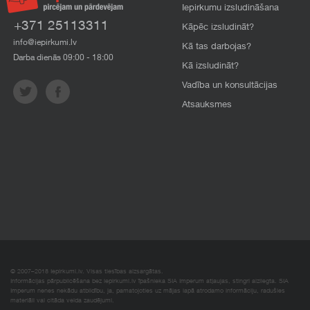
Iepirkumu izsludināšana
+371 25113311
Kāpēc izsludināt?
info@iepirkumi.lv
Kā tas darbojas?
Darba dienās 09:00 - 18:00
Kā izsludināt?
Vadība un konsultācijas
Atsauksmes
© 2007–2018 Iepirkumi.lv. Visas tiesības aizsargātas.
Informācijas pārpublicēšana bez iepirkumi.lv īpašnieka SIA Imperum atļaujas, stingri aizliegta. SIA
Imperum nenes nekādu atbildību, ja, pamatojoties uz mājas lapā atrodamo informāciju, radušies
materiāli vai citāda veida zaudējumi.