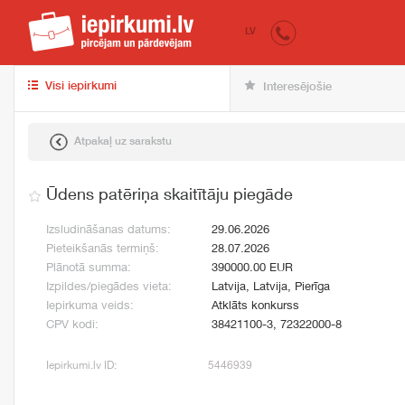
iepirkumi.lv
pir
LV
Visi iepirkumi
Interesējošie
Atpakaļ uz sarakstu
Ūdens patēriņa skaitītāju piegāde
Izsludināšanas datums:
29.06.2026
Pieteikšanās termiņš:
28.07.2026
Plānotā summa:
390000.00 EUR
Izpildes/piegādes vieta:
Latvija, Latvija, Pierīga
Iepirkuma veids:
Atklāts konkurss
CPV kodi:
38421100-3, 72322000-8
Iepirkumi.lv ID:
5446939