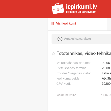
iep
Visi iepirkumi
Atpakaļ uz sarakstu
Fototehnikas, video tehnik
Izsludināšanas datums:
29.06
Pieteikšanās termiņš:
20.08
Izpildes/piegādes vieta:
Latvij
Iepirkuma veids:
Atklāt
CPV kodi:
30200
Iepirkumi.lv ID:
54469