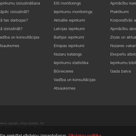
epirkumu izsludināšana
EIS monitorings
Apmācību kal
āpēc izsludināt?
Iepirkumu monitorings
Praktikumi
ā tas darbojas?
Aktuālie iepirkumi
Korporatīvās 
ā izsludināt?
Latvijas iepirkumi
Apmācību ab
adība un konsultācijas
Baltijas iepirkumi
Ziņas un aktua
tsauksmes
Eiropas iepirkumi
Nozares vaka
Nozaru katalogs
Ekspertu atbil
Iepirkumu statistika
Iepirkumu bibl
Būvieceres
Gada balva
Vadība un konsultācijas
Atsauksmes
rum atļaujas, stingri aizliegta. SIA
apā atrodamo informāciju, radušies