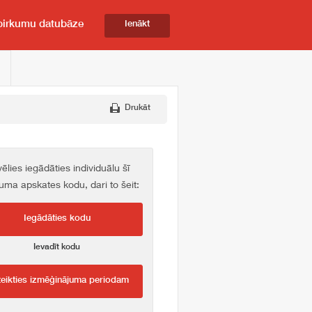
pirkumu datubāze
Ienākt
Drukāt
vēlies iegādāties individuālu šī
kuma apskates kodu, dari to šeit:
Iegādāties kodu
Ievadīt kodu
teikties izmēģinājuma periodam