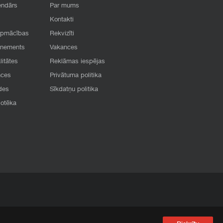
endārs
Par mums
Kontakti
apmācības
Rekvizīti
onements
Vakances
litātes
Reklāmas iespējas
nces
Privātuma politika
des
Sīkdatņu politika
iotēka