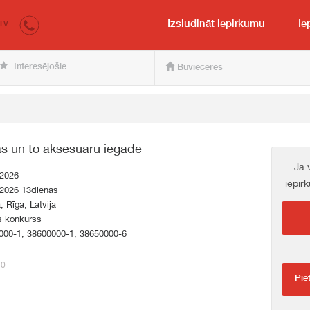
irkumi.lv
pircējam un pārdevējam
Izsludināt iepirkumu
Ie
LV
Interesējošie
Būvieceres
as un to aksesuāru iegāde
Ja 
.2026
iepir
.2026 13dienas
a, Rīga, Latvija
s konkurss
000-1, 38600000-1, 38650000-6
30
Pie