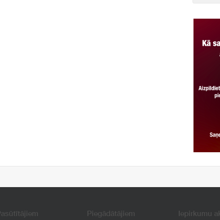
asūtītājiem
Piegādātājiem
Iepirkumu a