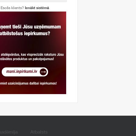
Esošs klients?
Ienākt sistēmā
kadēmija
Atbalsts