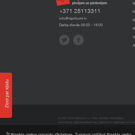
I
+371 25113311
K
info@iepirkumi.lv
K
Darba dienās 09:00 - 18:00
K
V
A
Ziņot par kļūdu
© 2007–2018 Iepirkumi.lv. Visas tiesības aizsargātas.
Informācijas pārpublicēšana bez iepirkumi.lv īpašnieka SIA Impe
Imperum nenes nekādu atbildību, ja, pamatojoties uz mājas l
materiāli vai citāda veida zaudējumi.