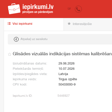
iepirkumi.lv
pir
LV
Visi iepirkumi
Interesējošie
Atpakaļ uz sarakstu
Glisādes vizuālās indikācijas sistēmas kalibrēša
Izsludināšanas datums:
29.06.2026
Pieteikšanās termiņš:
10.07.2026
Izpildes/piegādes vieta:
Latvija
Iepirkuma veids:
Tirgus izpēte
CPV kodi:
50433000-9
Iepirkumi.lv ID:
5446927