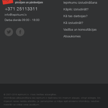
Iepirkumu izsludināšana
+371 25113311
Kāpēc izsludināt?
info@iepirkumi.lv
Kā tas darbojas?
Darba dienās 09:00 - 18:00
Kā izsludināt?
Vadība un konsultācijas
Atsauksmes
© 2007–2018 Iepirkumi.lv. Visas tiesības aizsargātas.
Informācijas pārpublicēšana bez iepirkumi.lv īpašnieka SIA Imperum atļaujas, stingri aizliegta. SIA
Imperum nenes nekādu atbildību, ja, pamatojoties uz mājas lapā atrodamo informāciju, radušies
materiāli vai citāda veida zaudējumi.