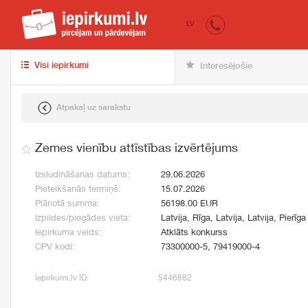
iepirkumi.lv
pir
LV
Visi iepirkumi
Interesējošie
Atpakaļ uz sarakstu
Zemes vienību attīstības izvērtējums
Izsludināšanas datums:
29.06.2026
Pieteikšanās termiņš:
15.07.2026
Plānotā summa:
56198.00 EUR
Izpildes/piegādes vieta:
Latvija, Rīga, Latvija, Latvija, Pierīga
Iepirkuma veids:
Atklāts konkurss
CPV kodi:
73300000-5, 79419000-4
Iepirkumi.lv ID:
5446882