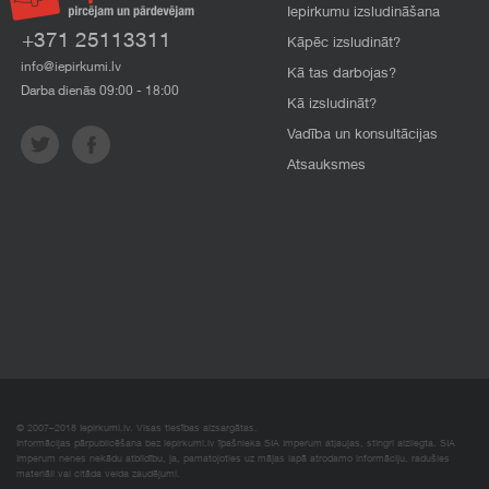
Iepirkumu izsludināšana
+371 25113311
Kāpēc izsludināt?
info@iepirkumi.lv
Kā tas darbojas?
Darba dienās 09:00 - 18:00
Kā izsludināt?
Vadība un konsultācijas
Atsauksmes
© 2007–2018 Iepirkumi.lv. Visas tiesības aizsargātas.
Informācijas pārpublicēšana bez iepirkumi.lv īpašnieka SIA Imperum atļaujas, stingri aizliegta. SIA
Imperum nenes nekādu atbildību, ja, pamatojoties uz mājas lapā atrodamo informāciju, radušies
materiāli vai citāda veida zaudējumi.