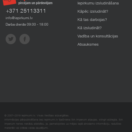
Iepirkumu izsludināšana
+371 25113311
Kāpēc izsludināt?
info@iepirkumi.lv
Kā tas darbojas?
Darba dienās 09:00 - 18:00
Kā izsludināt?
Vadība un konsultācijas
Atsauksmes
© 2007–2018 Iepirkumi.lv. Visas tiesības aizsargātas.
Informācijas pārpublicēšana bez iepirkumi.lv īpašnieka SIA Imperum atļaujas, stingri aizliegta. SIA
Imperum nenes nekādu atbildību, ja, pamatojoties uz mājas lapā atrodamo informāciju, radušies
materiāli vai citāda veida zaudējumi.