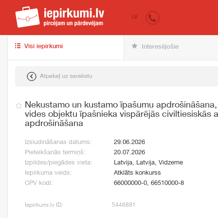
iepirkumi.lv
pir
LV
Visi iepirkumi
Interesējošie
Atpakaļ uz sarakstu
Nekustamo un kustamo īpašumu apdrošināšana, 
vides objektu īpašnieka vispārējās civiltiesiskās 
apdrošināšana
Izsludināšanas datums:
29.06.2026
Pieteikšanās termiņš:
20.07.2026
Izpildes/piegādes vieta:
Latvija, Latvija, Vidzeme
Iepirkuma veids:
Atklāts konkurss
CPV kodi:
66000000-0, 66510000-8
Iepirkumi.lv ID:
5446881