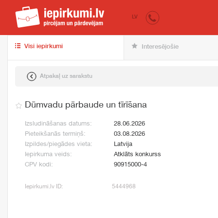
iepirkumi.lv
pir
LV
Visi iepirkumi
Interesējošie
Atpakaļ uz sarakstu
Dūmvadu pārbaude un tīrīšana
Izsludināšanas datums:
28.06.2026
Pieteikšanās termiņš:
03.08.2026
Izpildes/piegādes vieta:
Latvija
Iepirkuma veids:
Atklāts konkurss
CPV kodi:
90915000-4
Iepirkumi.lv ID:
5444968