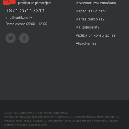
Iepirkumu izsludināšana
+371 25113311
Kāpēc izsludināt?
info@iepirkumi.lv
Kā tas darbojas?
Darba dienās 09:00 - 18:00
Kā izsludināt?
Vadība un konsultācijas
Atsauksmes
© 2007–2018 Iepirkumi.lv. Visas tiesības aizsargātas.
Informācijas pārpublicēšana bez iepirkumi.lv īpašnieka SIA Imperum atļaujas, stingri aizliegta. SIA
Imperum nenes nekādu atbildību, ja, pamatojoties uz mājas lapā atrodamo informāciju, radušies
materiāli vai citāda veida zaudējumi.