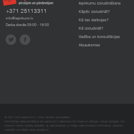
Iepirkumu izsludināšana
+371 25113311
Kāpēc izsludināt?
info@iepirkumi.lv
Kā tas darbojas?
Darba dienās 09:00 - 18:00
Kā izsludināt?
Vadība un konsultācijas
Atsauksmes
© 2007–2018 Iepirkumi.lv. Visas tiesības aizsargātas.
Informācijas pārpublicēšana bez iepirkumi.lv īpašnieka SIA Imperum atļaujas, stingri aizliegta. SIA
Imperum nenes nekādu atbildību, ja, pamatojoties uz mājas lapā atrodamo informāciju, radušies
materiāli vai citāda veida zaudējumi.