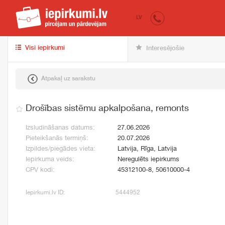
iepirkumi.lv
pir
LV
Visi iepirkumi
Interesējošie
Atpakaļ uz sarakstu
Drošības sistēmu apkalpošana, remonts
Izsludināšanas datums:
27.06.2026
Pieteikšanās termiņš:
20.07.2026
Izpildes/piegādes vieta:
Latvija, Rīga, Latvija
Iepirkuma veids:
Neregulēts iepirkums
CPV kodi:
45312100-8, 50610000-4
Iepirkumi.lv ID:
5444952