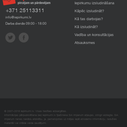
Iepirkumu izsludināšana
+371 25113311
Kāpēc izsludināt?
info@iepirkumi.lv
Kā tas darbojas?
Darba dienās 09:00 - 18:00
Kā izsludināt?
Vadība un konsultācijas
Atsauksmes
© 2007–2018 Iepirkumi.lv. Visas tiesības aizsargātas.
Informācijas pārpublicēšana bez iepirkumi.lv īpašnieka SIA Imperum atļaujas, stingri aizliegta. SIA
Imperum nenes nekādu atbildību, ja, pamatojoties uz mājas lapā atrodamo informāciju, radušies
materiāli vai citāda veida zaudējumi.