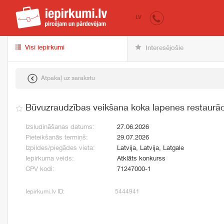
iepirkumi.lv
pir
LV
Visi iepirkumi
Interesējošie
Atpakaļ uz sarakstu
Būvuzraudzības veikšana koka lapenes restaurāci
Izsludināšanas datums:
27.06.2026
Pieteikšanās termiņš:
29.07.2026
Izpildes/piegādes vieta:
Latvija, Latvija, Latgale
Iepirkuma veids:
Atklāts konkurss
CPV kodi:
71247000-1
Iepirkumi.lv ID:
5444941