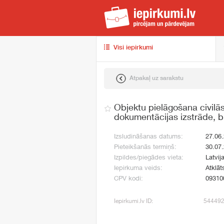
iep
Visi iepirkumi
Atpakaļ uz sarakstu
Objektu pielāgošana civilā
dokumentācijas izstrāde, 
Izsludināšanas datums:
27.06
Pieteikšanās termiņš:
30.07
Izpildes/piegādes vieta:
Latvij
Iepirkuma veids:
Atklāt
CPV kodi:
09310
Iepirkumi.lv ID:
54449