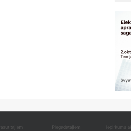
asūtītājiem
Piegādātājiem
Iepirkumu a