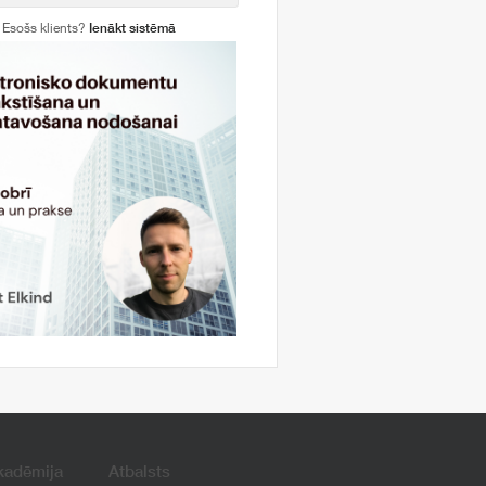
Esošs klients?
Ienākt sistēmā
kadēmija
Atbalsts