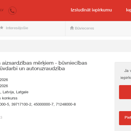
irkumi.lv
pircējam un pārdevējam
Izsludināt iepirkumu
Ie
LV
Interesējošie
Būvieceres
s aizsardzības mērķiem - būvniecības
būvdarbi un autoruzraudzība
Ja 
iepir
.2026
.2026
a, Latvija, Latgale
s konkurss
000-5, 39717100-2, 45000000-7, 71248000-8
23
Pie