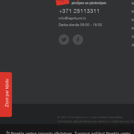
I
+371 25113311
K
info@iepirkumi.lv
K
Darba dienās 09:00 - 18:00
K
V
A
Ziņot par kļūdu
© 2007–2018 Iepirkumi.lv. Visas tiesības aizsargātas.
Informācijas pārpublicēšana bez iepirkumi.lv īpašnieka SIA Impe
Imperum nenes nekādu atbildību, ja, pamatojoties uz mājas l
materiāli vai citāda veida zaudējumi.