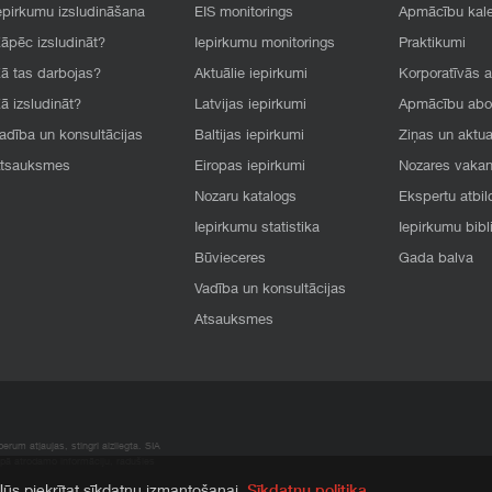
epirkumu izsludināšana
EIS monitorings
Apmācību kal
āpēc izsludināt?
Iepirkumu monitorings
Praktikumi
ā tas darbojas?
Aktuālie iepirkumi
Korporatīvās 
ā izsludināt?
Latvijas iepirkumi
Apmācību ab
adība un konsultācijas
Baltijas iepirkumi
Ziņas un aktua
tsauksmes
Eiropas iepirkumi
Nozares vaka
Nozaru katalogs
Ekspertu atbil
Iepirkumu statistika
Iepirkumu bibl
Būvieceres
Gada balva
Vadība un konsultācijas
Atsauksmes
rum atļaujas, stingri aizliegta. SIA
apā atrodamo informāciju, radušies