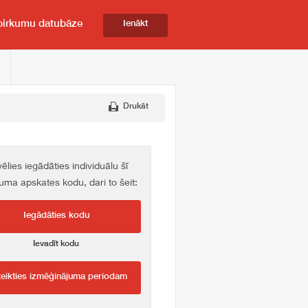
pirkumu datubāze
Ienākt
Drukāt
vēlies iegādāties individuālu šī
kuma apskates kodu, dari to šeit:
Iegādāties kodu
Ievadīt kodu
teikties izmēģinājuma periodam