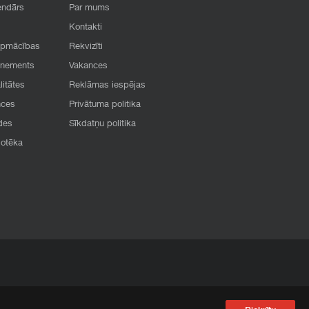
endārs
Par mums
Kontakti
apmācības
Rekvizīti
onements
Vakances
litātes
Reklāmas iespējas
nces
Privātuma politika
des
Sīkdatņu politika
iotēka