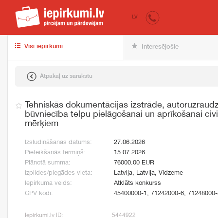
iepirkumi.lv
pir
LV
Visi iepirkumi
Interesējošie
Atpakaļ uz sarakstu
Tehniskās dokumentācijas izstrāde, autoruzraud
būvniecība telpu pielāgošanai un aprīkošanai civ
mērķiem
Izsludināšanas datums:
27.06.2026
Pieteikšanās termiņš:
15.07.2026
Plānotā summa:
76000.00 EUR
Izpildes/piegādes vieta:
Latvija, Latvija, Vidzeme
Iepirkuma veids:
Atklāts konkurss
CPV kodi:
45400000-1, 71242000-6, 71248000-
Iepirkumi.lv ID:
5444922