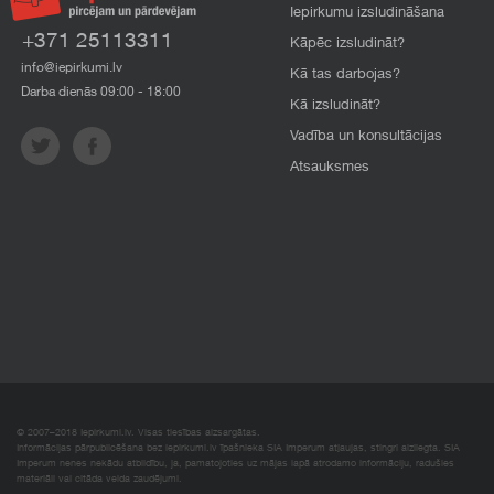
Iepirkumu izsludināšana
+371 25113311
Kāpēc izsludināt?
info@iepirkumi.lv
Kā tas darbojas?
Darba dienās 09:00 - 18:00
Kā izsludināt?
Vadība un konsultācijas
Atsauksmes
© 2007–2018 Iepirkumi.lv. Visas tiesības aizsargātas.
Informācijas pārpublicēšana bez iepirkumi.lv īpašnieka SIA Imperum atļaujas, stingri aizliegta. SIA
Imperum nenes nekādu atbildību, ja, pamatojoties uz mājas lapā atrodamo informāciju, radušies
materiāli vai citāda veida zaudējumi.